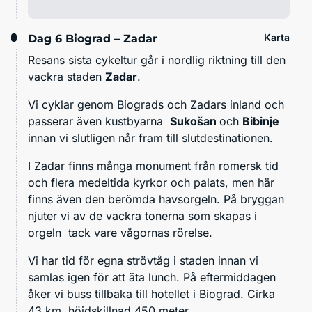
Karta
Dag 6
Biograd – Zadar
Resans sista cykeltur går i nordlig riktning till den
vackra staden
Zadar
.
Vi cyklar genom Biograds och Zadars inland och
passerar även kustbyarna
Sukošan
och
Bibinje
innan vi slutligen når fram till slutdestinationen.
I Zadar finns många monument från romersk tid
och flera medeltida kyrkor och palats, men här
finns även den berömda havsorgeln. På bryggan
njuter vi av de vackra tonerna som skapas i
orgeln tack vare vågornas rörelse.
Vi har tid för egna strövtåg i staden innan vi
samlas igen för att äta lunch. På eftermiddagen
åker vi buss tillbaka till hotellet i Biograd. Cirka
43 km, höjdskillnad 450 meter.