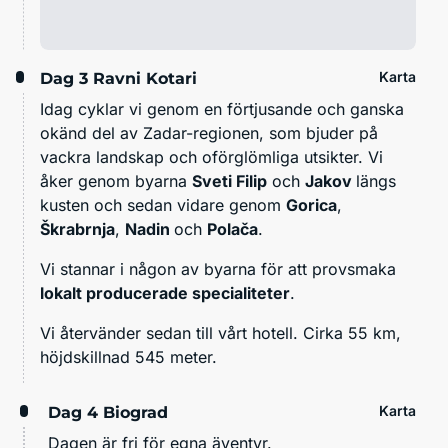
Karta
Dag 3
Ravni Kotari
Idag cyklar vi genom en förtjusande och ganska
okänd del av Zadar-regionen, som bjuder på
vackra landskap och oförglömliga utsikter. Vi
åker genom byarna
Sveti Filip
och
Jakov
längs
kusten och sedan vidare genom
Gorica
,
Škrabrnja
,
Nadin
och
Polača
.
Vi stannar i någon av byarna för att provsmaka
lokalt producerade specialiteter
.
Vi återvänder sedan till vårt hotell. Cirka 55 km,
höjdskillnad 545 meter.
Karta
Dag 4
Biograd
Dagen är fri för egna äventyr.