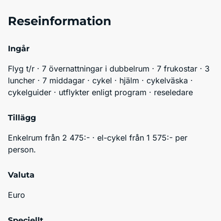
Reseinformation
Ingår
Flyg t/r · 7 övernattningar i dubbelrum · 7 frukostar · 3 
luncher · 7 middagar · cykel · hjälm · cykelväska · 
cykelguider · utflykter enligt program · reseledare
Tillägg
Enkelrum från 2 475:- · el-cykel från 1 575:- per 
person.
Valuta
Euro
Speciellt