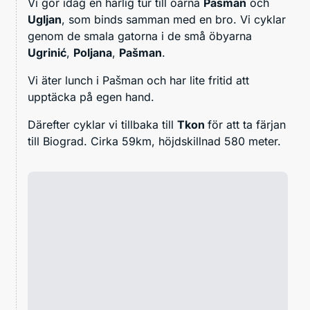
Vi gör idag en härlig tur till öarna
Pašman
och
Ugljan
, som binds samman med en bro. Vi cyklar
genom de smala gatorna i de små öbyarna
Ugrinić
,
Poljana
,
Pašman
.
Vi äter lunch i Pašman och har lite fritid att
upptäcka på egen hand.
Därefter cyklar vi tillbaka till
Tkon
för att ta färjan
till Biograd. Cirka 59km, höjdskillnad 580 meter.