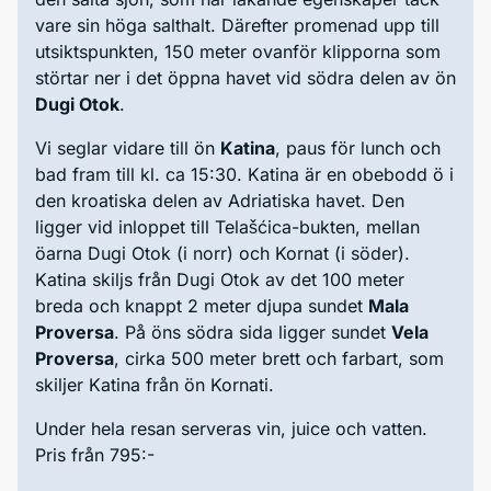
vare sin höga salthalt. Därefter promenad upp till
utsiktspunkten, 150 meter ovanför klipporna som
störtar ner i det öppna havet vid södra delen av ön
Dugi Otok
.
Vi seglar vidare till ön
Katina
, paus för lunch och
bad fram till kl. ca 15:30. Katina är en obebodd ö i
den kroatiska delen av Adriatiska havet. Den
ligger vid inloppet till Telašćica-bukten, mellan
öarna Dugi Otok (i norr) och Kornat (i söder).
Katina skiljs från Dugi Otok av det 100 meter
breda och knappt 2 meter djupa sundet
Mala
Proversa
. På öns södra sida ligger sundet
Vela
Proversa
, cirka 500 meter brett och farbart, som
skiljer Katina från ön Kornati.
Under hela resan serveras vin, juice och vatten.
Pris från 795:-