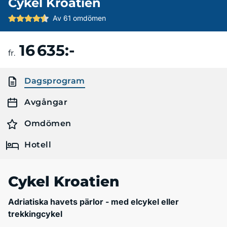
Cykel Kroatien
Av 61 omdömen
16 635:-
Boka resa
fr.
Dagsprogram
Avgångar
Omdömen
Hotell
Cykel Kroatien
Adriatiska havets pärlor - med elcykel eller
trekkingcykel