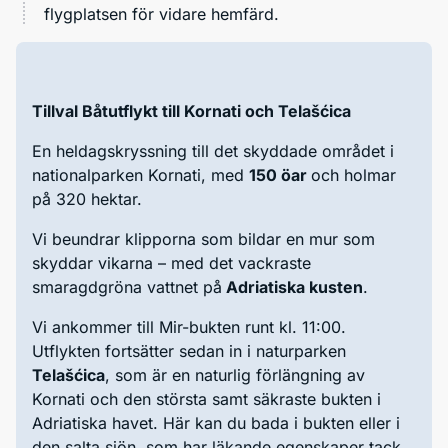
flygplatsen för vidare hemfärd.
Tillval Båtutflykt till Kornati och Telašćica
En heldagskryssning till det skyddade området i
nationalparken Kornati, med
150 öar
och holmar
på 320 hektar.
Vi beundrar klipporna som bildar en mur som
skyddar vikarna – med det vackraste
smaragdgröna vattnet på
Adriatiska kusten
.
Vi ankommer till Mir-bukten runt kl. 11:00.
Utflykten fortsätter sedan in i naturparken
Telašćica
, som är en naturlig förlängning av
Kornati och den största samt säkraste bukten i
Adriatiska havet. Här kan du bada i bukten eller i
den salta sjön, som har läkande egenskaper tack