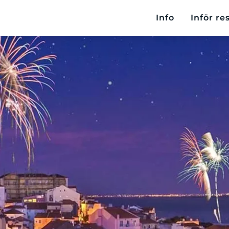
Info
Inför re