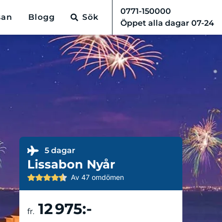
0771-150000
san
Blogg
Sök
Öppet alla dagar 07-24
5 dagar
Lissabon Nyår
Av 47 omdömen
12 975:-
Boka resa
fr.