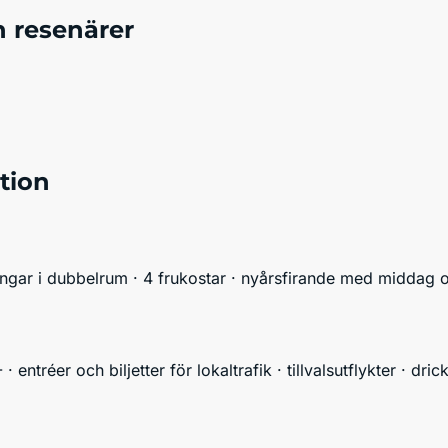
n resenärer
tion
ningar i dubbelrum · 4 frukostar · nyårsfirande med middag o
· entréer och biljetter för lokaltrafik · tillvalsutflykter · dr