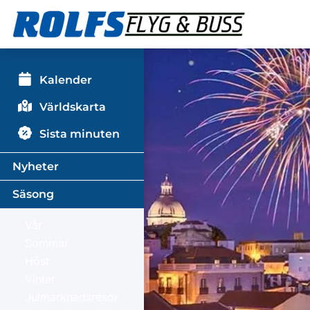
Kalender
Världskarta
Sista minuten
Nyheter
Säsong
Vår
Sommar
Höst
Vinter
Julmarknadsresor