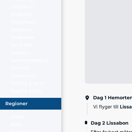
Långresor
Shopping
Singelresor
Skidresor
Smakresor
Sol & bad
Sparesor
Sportevenemang
Storstad
Teaterresor
Träning & sport
Event & musik
Dag 1
Hemorten
Regioner
Vi flyger till
Liss
Afrika
Dag 2
Lissabon
Asien