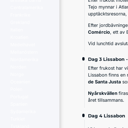
Efter frukost möte
Brittiska öarna
Tejo mynnar i Atla
Centralamerika
upptäcktsresorna,
Frankrike
Grekland
Efter jordbävninge
Italien
Comércio
, ett av
Kroatien
Vid lunchtid avslut
Medelhavet
Mellanöstern
Dag 3
Lissabon -
Nordamerika
Norden
Efter frukost har 
Norge
Lissabon finns en 
de Santa Justa
som
Oceanien
Polen
Nyårskvällen
fira
Portugal
året tillsammans.
Spanien
Sydamerika
Dag 4
Lissabon
Turkiet
Tyskland