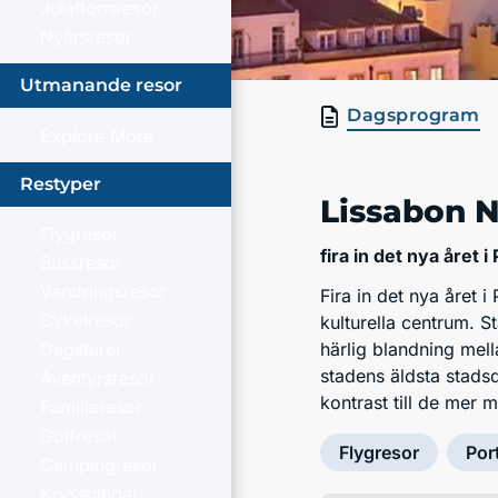
Julaftonsresor
Nyårsresor
Utmanande resor
Dagsprogram
Explore More
Restyper
Lissabon N
Flygresor
fira in det nya året 
Bussresor
Vandringsresor
Fira in det nya året 
Cykelresor
kulturella centrum. 
Dagsturer
härlig blandning me
stadens äldsta stads
Äventyrsresor
kontrast till de mer 
Familjeresor
Golfresor
Flygresor
Por
Campingresor
Kryssningar