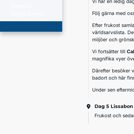
Vi har en ledig dag
Österrike
Följ gärna med oss
Övriga Europa
Efter frukost saml
världsarvslista. D
miljöer och grönsk
Vi fortsätter till
Ca
magnifika vyer öve
Därefter besöker 
badort och här fin
Under sen eftermid
Dag 5
Lissabon
Frukost och sedan