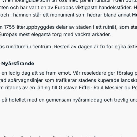
r vi en lokalguide som tar oss med på en rundtur i den port
nten och har varit en av Europas viktigaste handelsstäder. Hä
 och i hamnen står ett monument som hedrar bland annat
H
n 1755 återuppbyggdes delar av staden i ett rutnät, som st
 Europas mest eleganta torg med vackra arkader.
as rundturen i centrum. Resten av dagen är fri för egna aktiv
 Nyårsfirande
vi en ledig dag att se fram emot. Vår reseledare ger förslag 
rad spårvagnslinjer som trafikerar stadens kuperade lands
 ritades av en lärling till Gustave Eiffel: Raul Mesnier du P
s på hotellet med en gemensam nyårsmiddag och trevlig under