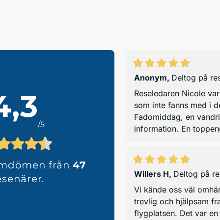
Anonym
,
Deltog på re
4,3
Reseledaren Nicole var
som inte fanns med i d
Fadomiddag, en vandri
/5
information. En toppen
omdömen från
47
Willers H
,
Deltog på r
esenärer.
Vi kände oss väl omhä
trevlig och hjälpsam f
flygplatsen. Det var en