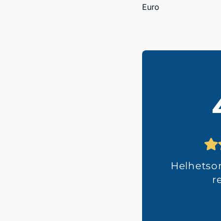
Euro
Helhets
r