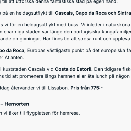
 till att utforska denna fantastiska stad på egen hand.
 på en heldagsutflykt till
Cascais, Capo da Roca och Sintra
as vi för en heldagsutflykt med buss. Vi inleder i naturskö
en charmiga staden var länge den portugisiska kungafamiljen
ande omgivningar. Här finns tid att strosa runt och uppleva
bo da Roca
, Europas västligaste punkt på det europeiska f
r Atlanten.
vi kuststaden Cascais vid
Costa do Estori
l. Den tidigare fis
ns tid att promenera längs hamnen eller äta lunch på någon 
dag återvänder vi till Lissabon.
Pris från 775:-
 – Hemorten
 vi åker till flygplatsen för hemresa.