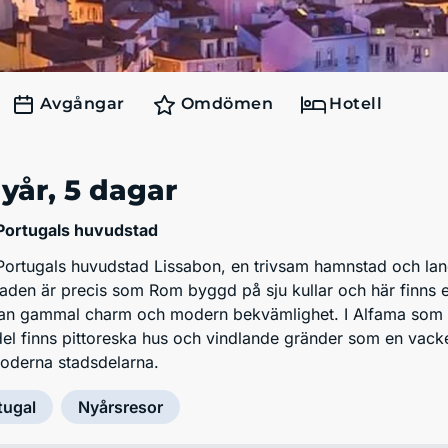
Avgångar
Omdömen
Hotell
yår
, 5 dagar
i Portugals huvudstad
i Portugals huvudstad Lissabon, en trivsam hamnstad och la
Staden är precis som Rom byggd på sju kullar och här finns 
llan gammal charm och modern bekvämlighet. I Alfama som 
del finns pittoreska hus och vindlande gränder som en vack
moderna stadsdelarna.
tugal
Nyårsresor