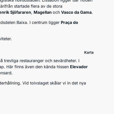
ugisiska huvudstaden. Lissabon ligger där floden
rifrån startade flera av de stora
enrik Sjöfararen
,
Magellan
och
Vasco da Gama
.
adsdelen Baixa. I centrum ligger
Praça do
iteter.
Karta
på trevliga restauranger och sevärdheter. I
kap. Här finns även den kända hissen
Elevador
onsard.
hållning. Vid tolvslaget skålar vi in det nya