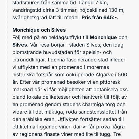
stadsmuren från samma tid. Längd 7 km,
vandringstid cirka 3 timmar, höjdskillnad 130 m,
svårighetsgrad lätt till medel.
Pris från 645:-.
Monchique och Silves
Följ med på en heldagsutflykt till
Monchique
och
Silves
. Vår resa börjar i staden Silves, den idag
blomstrande huvudstaden för apelsin- och
citronodlingar. I denna fascinerande stad inleder
vi utflykten med en promenad i morernas
historiska fotspår som ockuperade Algarve i 500
år. Efter vår promenad besöker vi en pittoresk
marknad där vi får möjligheten att botanisera oss
bland lokala delikatesser och hantverk till följt av
en promenad genom stadens charmiga torg och
vidare till det mäktiga, röda sandstensslottet från
den arabiska eran. Utflykten fortsätter sedan till
ett litet närliggande vineri där vi får prova några
av regionens finaste viner med lite tilltugg. Tre