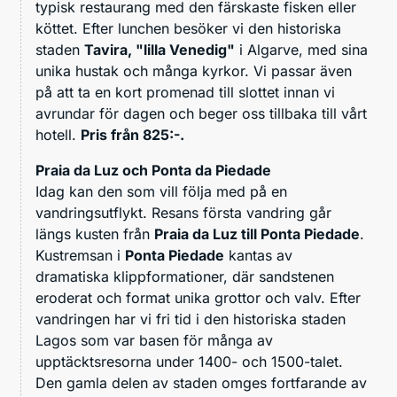
typisk restaurang med den färskaste fisken eller
köttet. Efter lunchen besöker vi den historiska
staden
Tavira, "lilla Venedig"
i Algarve, med sina
unika hustak och många kyrkor. Vi passar även
på att ta en kort promenad till slottet innan vi
avrundar för dagen och beger oss tillbaka till vårt
hotell.
Pris från 825:-.
Praia da Luz och Ponta da Piedade
Idag kan den som vill följa med på en
vandringsutflykt. Resans första vandring går
längs kusten från
Praia da Luz till Ponta Piedade
.
Kustremsan i
Ponta Piedade
kantas av
dramatiska klippformationer, där sandstenen
eroderat och format unika grottor och valv. Efter
vandringen har vi fri tid i den historiska staden
Lagos som var basen för många av
upptäcktsresorna under 1400- och 1500-talet.
Den gamla delen av staden omges fortfarande av