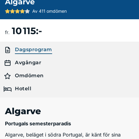
Algarve
Av 411 omdömen
10 115:-
Boka resa
fr.
Dagsprogram
Avgångar
Omdömen
Hotell
Algarve
Portugals semesterparadis
Algarve, beläget i södra Portugal, är känt för sina