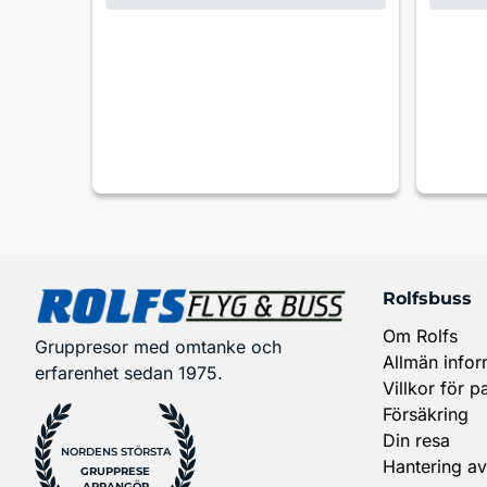
Rolfsbuss
Om Rolfs
Gruppresor med omtanke och
Allmän infor
erfarenhet sedan 1975.
Villkor för p
Försäkring
Din resa
NORDENS STÖRSTA
Hantering av
GRUPPRESE
ARRANGÖR