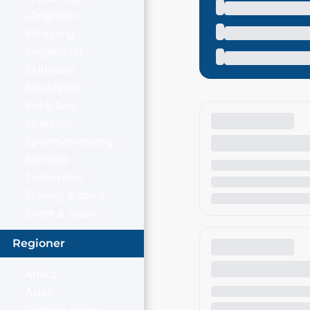
Långresor
Shopping
Singelresor
Skidresor
Smakresor
Sol & bad
Sparesor
Sportevenemang
Storstad
Teaterresor
Träning & sport
Event & musik
Regioner
Afrika
Asien