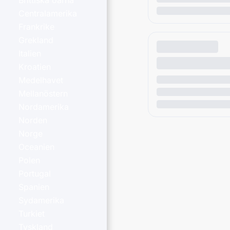
Brittiska öarna
Centralamerika
Frankrike
Grekland
Italien
Kroatien
Medelhavet
Mellanöstern
Nordamerika
Norden
Norge
Oceanien
Polen
Portugal
Spanien
Sydamerika
Turkiet
Tyskland