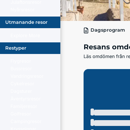
Julaftonsresor
Nyårsresor
Utmanande resor
Dagsprogram
Explore More
Resans om
Restyper
Läs omdömen från res
Flygresor
Bussresor
Vandringsresor
Cykelresor
Dagsturer
Äventyrsresor
Familjeresor
Golfresor
Campingresor
Kryssningar