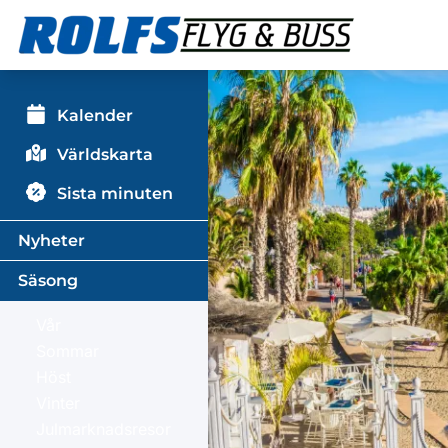
Kalender
Världskarta
Sista minuten
Nyheter
Säsong
Vår
Sommar
Höst
Vinter
Julmarknadsresor