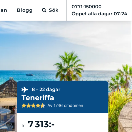
0771-150000
san
Blogg
Sök
Öppet alla dagar 07-24
8 – 22 dagar
Teneriffa
Av 1746 omdömen
7 313:-
Boka resa
fr.