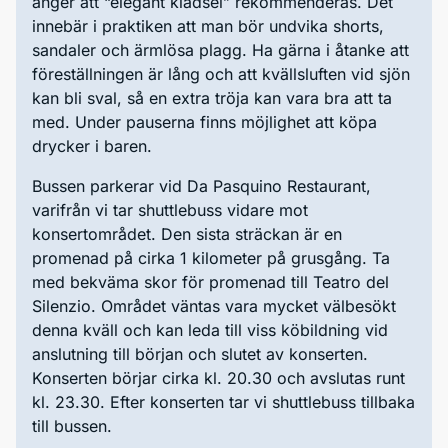
anger att “elegant klädsel” rekommenderas. Det
innebär i praktiken att man bör undvika shorts,
sandaler och ärmlösa plagg. Ha gärna i åtanke att
föreställningen är lång och att kvällsluften vid sjön
kan bli sval, så en extra tröja kan vara bra att ta
med. Under pauserna finns möjlighet att köpa
drycker i baren.
Bussen parkerar vid Da Pasquino Restaurant,
varifrån vi tar shuttlebuss vidare mot
konsertområdet. Den sista sträckan är en
promenad på cirka 1 kilometer på grusgång. Ta
med bekväma skor för promenad till Teatro del
Silenzio. Området väntas vara mycket välbesökt
denna kväll och kan leda till viss köbildning vid
anslutning till början och slutet av konserten.
Konserten börjar cirka kl. 20.30 och avslutas runt
kl. 23.30. Efter konserten tar vi shuttlebuss tillbaka
till bussen.