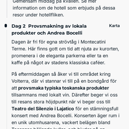
Gemensam middag på kvällen. Se mer
information om de hotell som erbjuds på dessa
resor under hotellfliken.
Karta
Dag 2
Provsmakning av lokala
produkter och Andrea Bocelli
Dagen är fri för egna strövtåg i Montecatini
Terme. Här finns gott om tid att njuta av kurorten,
promenera i de eleganta parkerna eller ta en
kaffe på något av stadens klassiska caféer.
På eftermiddagen så åker vi till området kring
Volterra, där vi stannar vi till på en bondgård för
att
provsmaka typiska toskanska produkter
tillsammans med lokalt vin. Därefter beger vi oss
till resans stora höjdpunkt när vi beger oss till
Teatro del Silenzio i Lajatico
för en stämningsfull
konsert med Andrea Bocelli. Konserten äger rum i
en unik utomhusarena, vackert belägen bland