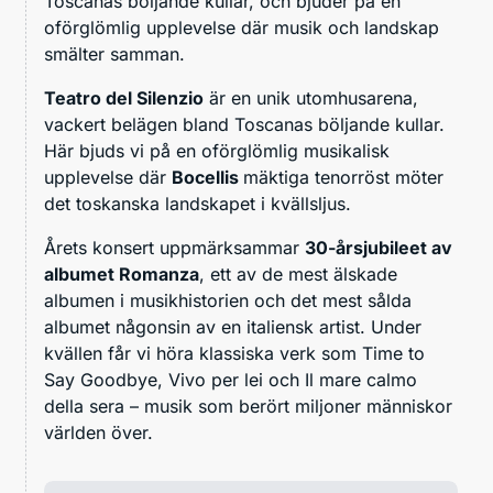
Toscanas böljande kullar, och bjuder på en
oförglömlig upplevelse där musik och landskap
smälter samman.
Teatro del Silenzio
är en unik utomhusarena,
vackert belägen bland Toscanas böljande kullar.
Här bjuds vi på en oförglömlig musikalisk
upplevelse där
Bocellis
mäktiga tenorröst möter
det toskanska landskapet i kvällsljus.
Årets konsert uppmärksammar
30-årsjubileet av
albumet Romanza
, ett av de mest älskade
albumen i musikhistorien och det mest sålda
albumet någonsin av en italiensk artist. Under
kvällen får vi höra klassiska verk som Time to
Say Goodbye, Vivo per lei och Il mare calmo
della sera – musik som berört miljoner människor
världen över.