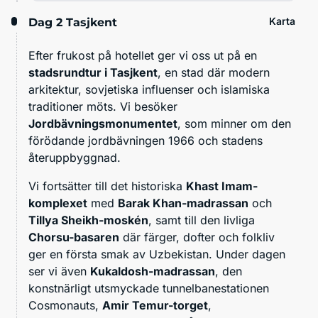
Karta
Dag 2
Tasjkent
Efter frukost på hotellet ger vi oss ut på en
stadsrundtur i Tasjkent
, en stad där modern
arkitektur, sovjetiska influenser och islamiska
traditioner möts. Vi besöker
Jordbävningsmonumentet
, som minner om den
förödande jordbävningen 1966 och stadens
återuppbyggnad.
Vi fortsätter till det historiska
Khast Imam-
komplexet
med
Barak Khan-madrassan
och
Tillya Sheikh-moskén
, samt till den livliga
Chorsu-basaren
där färger, dofter och folkliv
ger en första smak av Uzbekistan. Under dagen
ser vi även
Kukaldosh-madrassan
, den
konstnärligt utsmyckade tunnelbanestationen
Cosmonauts,
Amir Temur-torget
,