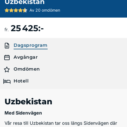
Uzbekistan
Av 20 omdömen
25 425:-
Boka resa
fr.
Dagsprogram
Avgångar
Omdömen
Hotell
Uzbekistan
Med Sidenvägen
Vår resa till Uzbekistan tar oss längs Sidenvägen där