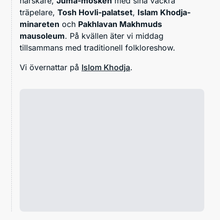
härskare,
Juma-moskén
med sina vackra
träpelare,
Tosh Hovli-palatset
,
Islam Khodja-
minareten
och
Pakhlavan Makhmuds
mausoleum
. På kvällen äter vi middag
tillsammans med traditionell folkloreshow.
Vi övernattar på
Islom Khodja
.