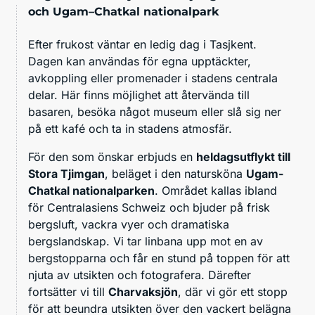
och Ugam–Chatkal nationalpark
Efter frukost väntar en ledig dag i Tasjkent.
Dagen kan användas för egna upptäckter,
avkoppling eller promenader i stadens centrala
delar. Här finns möjlighet att återvända till
basaren, besöka något museum eller slå sig ner
på ett kafé och ta in stadens atmosfär.
För den som önskar erbjuds en
heldagsutflykt till
Stora Tjimgan
, beläget i den natursköna
Ugam-
Chatkal nationalparken
. Området kallas ibland
för Centralasiens Schweiz och bjuder på frisk
bergsluft, vackra vyer och dramatiska
bergslandskap. Vi tar linbana upp mot en av
bergstopparna och får en stund på toppen för att
njuta av utsikten och fotografera. Därefter
fortsätter vi till
Charvaksjön
, där vi gör ett stopp
för att beundra utsikten över den vackert belägna