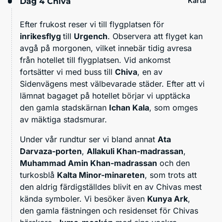
Karta
Dag 4
Chiva
Efter frukost reser vi till flygplatsen för
inrikesflyg
till
Urgench
. Observera att flyget kan
avgå på morgonen, vilket innebär tidig avresa
från hotellet till flygplatsen. Vid ankomst
fortsätter vi med buss till
Ch
iva
, en av
Sidenvägens mest välbevarade städer. Efter att vi
lämnat bagaget på hotellet börjar vi upptäcka
den gamla stadskärnan
Ichan Kala
, som omges
av mäktiga stadsmurar.
Under vår rundtur ser vi bland annat
Ata
Darvaza-porten
,
Allakuli Khan-madrassan
,
Muhammad Amin Khan-madrassan
och den
turkosblå
Kalta Minor-minareten
, som trots att
den aldrig färdigställdes blivit en av Chivas mest
kända symboler. Vi besöker även
Kunya Ark
,
den gamla fästningen och residenset för Chivas