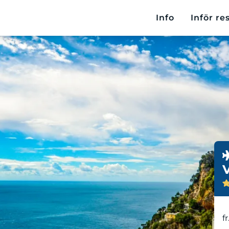
Info
Inför re
fr