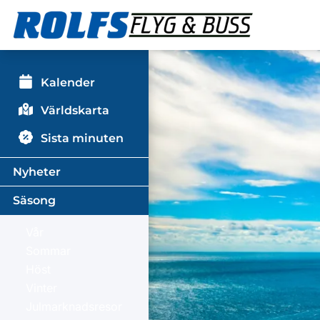
Kalender
Världskarta
Sista minuten
Nyheter
Säsong
Vår
Sommar
Höst
Vinter
Julmarknadsresor