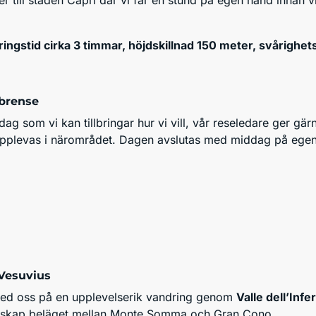
ngstid cirka 3 timmar, höjdskillnad 150 meter, svårighets
brense
 dag som vi kan tillbringar hur vi vill, vår reseledare ger gär
pplevas i närområdet. Dagen avslutas med middag på egen
Vesuvius
med oss på en upplevelserik vandring genom
Valle dell’Infe
ndskap beläget mellan Monte Somma och Gran Cono.