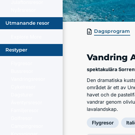
Julaftonsresor
Nyårsresor
Utmanande resor
Dagsprogram
Explore More
Restyper
Vandring 
Flygresor
spektakulära Sorren
Bussresor
Vandringsresor
Den dramatiska kusts
Cykelresor
området är ett av Une
Dagsturer
havet och de pastell
vandrar genom olivlu
Äventyrsresor
lavalandskap.
Familjeresor
Golfresor
Flygresor
Ital
Campingresor
Kryssningar