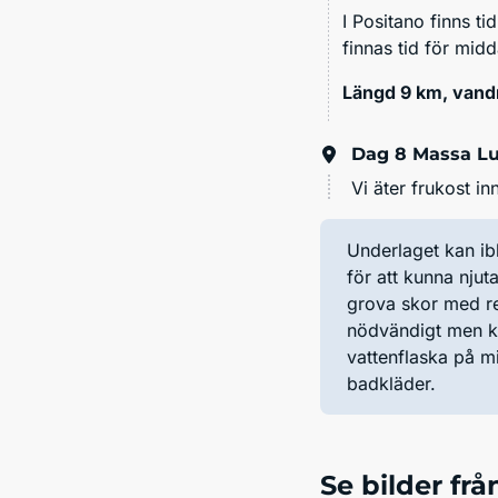
I Positano finns ti
finnas tid för mi
Längd 9 km, vandr
Dag 8
Massa Lu
Vi äter frukost i
Underlaget kan ibl
för att kunna njut
grova skor med rej
nödvändigt men ka
vattenflaska på m
badkläder.
Se bilder frå