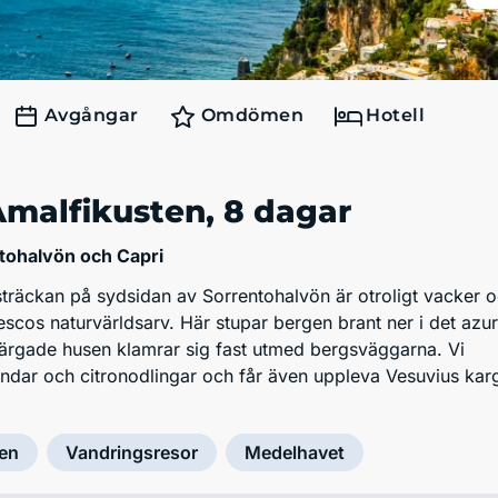
Avgångar
Omdömen
Hotell
Amalfikusten
, 8 dagar
tohalvön och Capri
träckan på sydsidan av Sorrentohalvön är otroligt vacker 
scos naturvärldsarv. Här stupar bergen brant ner i det azu
färgade husen klamrar sig fast utmed bergsväggarna. Vi
ndar och citronodlingar och får även uppleva Vesuvius kar
ien
Vandringsresor
Medelhavet