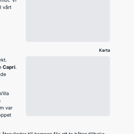
emot. Vi
l vårt
Karta
ykt.
ön
Capri
.
 de
illa
a
om var
öppet
 återvänder till hamnen för att ta båten tillbaka