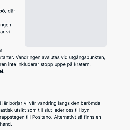
mbò
, där
ingen
är vi
m
växtarter. Vandringen avslutas vid utgångspunkten,
ren inte inkluderar stopp uppe på kratern.
el.
 Här börjar vi vår vandring längs den berömda
isk utsikt som till slut leder oss till byn
ppstegen till Positano. Alternativt så finns en
n hand.