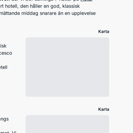
 hotell, den håller en god, klassisk
h mättande middag snarare än en upplevelse
Karta
isk
ncesco
tell
.
Karta
ängs