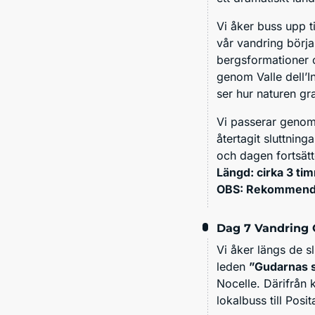
Vi åker buss upp t
vår vandring börja
bergsformationer 
genom Valle dell’I
ser hur naturen g
Vi passerar genom
återtagit sluttnin
och dagen fortsätt
Längd: cirka 3 ti
OBS: Rekommender
Dag 7
Vandring 
Vi åker längs de s
leden
”Gudarnas s
Nocelle. Därifrån 
lokalbuss till Po