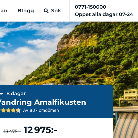
0771-150000
san
Blogg
Sök
Öppet alla dagar 07-24
8 dagar
Vandring Amalfikusten
Av 807 omdömen
12 975:-
Boka resa
.
13 475:-