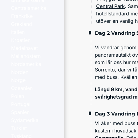
Brittiska öarna
Central Park
. Sam
Centralamerika
hotellstandard me
Frankrike
utöver en vanlig 
Grekland
Italien
Dag 2
Vandring 
Kroatien
Vi vandrar genom o
Medelhavet
panoramautsikt öv
Mellanöstern
som lär oss hur man
Nordamerika
Sorrento, där vi får
Norden
med buss. Kvällen
Norge
Oceanien
Längd 9 km, vandr
Polen
svårighetsgrad m
Portugal
Spanien
Dag 3
Vandring 
Sydamerika
Vi åker med buss t
Turkiet
kusten i huvudsak 
Tyskland