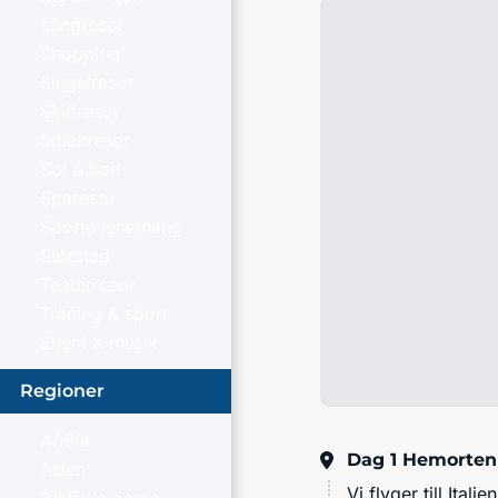
Långresor
Shopping
Singelresor
Skidresor
Smakresor
Sol & bad
Sparesor
Sportevenemang
Storstad
Teaterresor
Träning & sport
Event & musik
Regioner
Afrika
Dag 1
Hemorten
Asien
Vi flyger till Itali