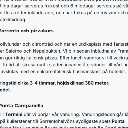
tliga dagar serveras frukost och 6 middagar serveras på vårt
d flera rätter inkluderade, och har fokus på en trivsam oc
hotellmiddag.
Sorrento och pizzakurs
livlundar och citronträd och når en utkiksplats med fantast
er Salerno och Nepelbukten. Vi blir sedan inbjudna av Fra
 gör riktig italiensk pizza. Efter lunch vandrar vi till vackra
 fri tid att strosa runt i staden innan vi återvänder till vårt ho
 avslutas med en enklare italiensk husmanskost på hotellet
ingstid cirka 3-4 timmar, höjdskillnad 380 meter,
edel.
Punta Campanella
ill
Termini
där vi börjar vår vandring. Vandringsleden går l
på kullerstenar till Sorrentohalvöns sydligaste spets
Punta