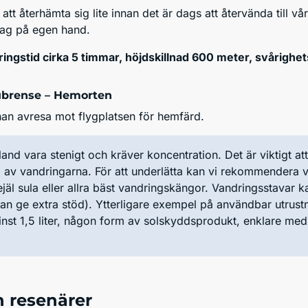
d att återhämta sig lite innan det är dags att återvända till 
ddag på egen hand.
ingstid cirka 5 timmar, höjdskillnad 600 meter, svårighets
brense – Hemorten
nnan avresa mot flygplatsen för hemfärd.
and vara stenigt och kräver koncentration. Det är viktigt at
a av vandringarna. För att underlätta kan vi rekommendera v
äl sula eller allra bäst vandringskängor. Vandringsstavar ka
n ge extra stöd). Ytterligare exempel på användbar utrustn
inst 1,5 liter, någon form av solskyddsprodukt, enklare med
n resenärer