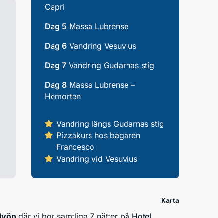
Capri
Dag 5
Massa Lubrense
Dag 6
Vandring Vesuvius
Dag 7
Vandring Gudarnas stig
Dag 8
Massa Lubrense –
Hemorten
Vandring längs Gudarnas stig
Pizzakurs hos bagaren
Francesco
Vandring vid Vesuvius
Karta
lvön
där vi bor samtliga 7 nätter på
Hotel