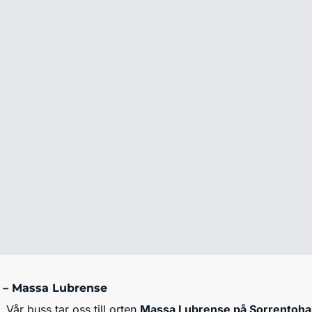
 – Massa Lubrense
en. Vår buss tar oss till orten
Massa Lubrense på Sorrentoha