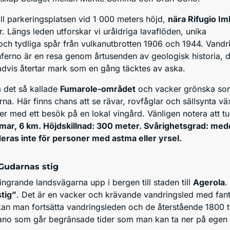
ill parkeringsplatsen vid 1 000 meters höjd,
nära Rifugio I
r. Längs leden utforskar vi uråldriga lavaflöden, unika
och tydliga spår från vulkanutbrotten 1906 och 1944. Vandr
nferno är en resa genom årtusenden av geologisk historia, d
radvis återtar mark som en gång täcktes av aska.
 det så kallade
Fumarole-området
och vacker grönska so
garna. Här finns chans att se rävar, rovfåglar och sällsynta 
er med ett besök på en lokal vingård. Vänligen notera att tu
mmar, 6 km. Höjdskillnad: 300 meter. Svårighetsgrad: med
as inte för personer med astma eller yrsel.
Gudarnas stig
lingrande landsvägarna upp i bergen till staden till
Agerola
.
tig”
. Det är en vacker och krävande vandringsled med fantast
kan man fortsätta vandringsleden och de återstående 1800 tra
sitano som går begränsade tider som man kan ta ner på ege