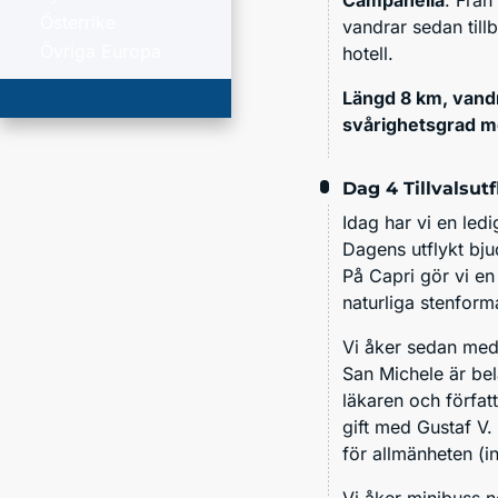
Campanella
. Från
Österrike
vandrar sedan tillb
Övriga Europa
hotell.
Längd 8 km, vandr
svårighetsgrad m
Dag 4
Tillvalsut
Idag har vi en ledi
Dagens utflykt bju
På Capri gör vi e
naturliga stenfor
Vi åker sedan med 
San Michele är bel
läkaren och förfat
gift med Gustaf V.
för allmänheten (i
Vi åker minibuss ne