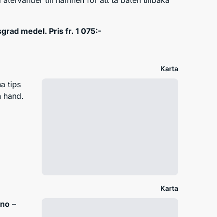
grad medel. Pris fr. 1 075:-
Karta
na tips
 hand.
Karta
rno
–