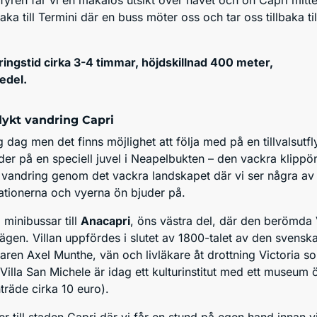
 fyren får vi en makalös utsikt över havet och ön Capri mitt
aka till Termini där en buss möter oss och tar oss tillbaka til
ingstid cirka 3-4 timmar, höjdskillnad 400 meter,
edel.
flykt vandring Capri
g dag men det finns möjlighet att följa med på en tillvalsutfl
der på en speciell juvel i Neapelbukten – den vackra klipp
n vandring genom det vackra landskapet där vi ser några av
mationerna och vyerna ön bjuder på.
minibussar till
Anacapri
, öns västra del, där den berömda V
ägen. Villan uppfördes i slutet av 1800-talet av den svensk
taren Axel Munthe, vän och livläkare åt drottning Victoria s
 Villa San Michele är idag ett kulturinstitut med ett museum 
nträde cirka 10 euro).
r till staden Capri där vi får en stund på egen hand innan vi