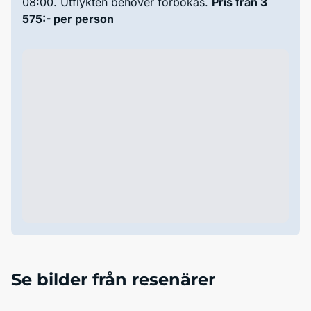
08:00. Utflykten behöver förbokas.
Pris från 3
575:- per person
Se bilder från resenärer