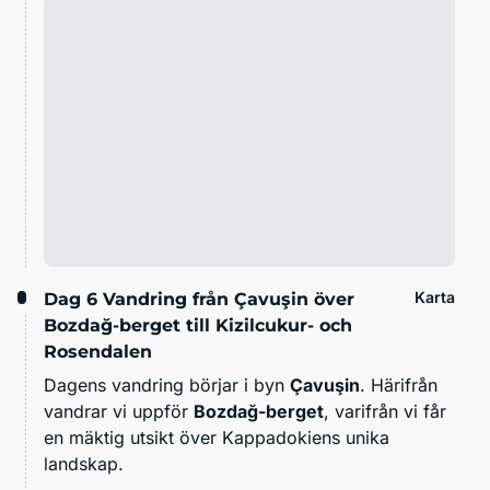
Karta
Dag 6
Vandring från Çavuşin över
Bozdağ-berget till Kizilcukur- och
Rosendalen
Dagens vandring börjar i byn
Çavuşin
. Härifrån
vandrar vi uppför
Bozdağ-berget
, varifrån vi får
en mäktig utsikt över Kappadokiens unika
landskap.