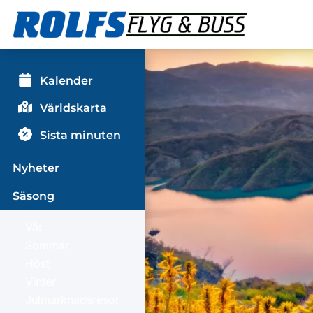
Kalender
Världskarta
Sista minuten
Nyheter
Säsong
Vår
Sommar
Höst
Vinter
Julmarknadsresor