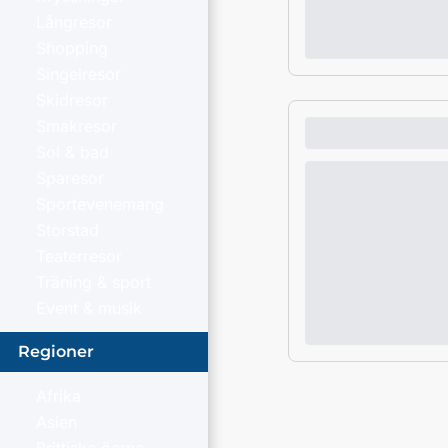
Långresor
Shopping
Singelresor
Skidresor
Smakresor
Sol & bad
Sparesor
Sportevenemang
Storstad
Teaterresor
Träning & sport
Event & musik
Regioner
Afrika
Asien