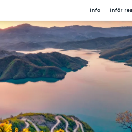
Info
Inför re