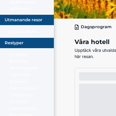
Julaftonsresor
Nyårsresor
Utmanande resor
Dagsprogram
Explore More
Våra hotell
Restyper
Upptäck våra utvalda 
Flygresor
här resan.
Bussresor
Vandringsresor
Cykelresor
Dagsturer
Äventyrsresor
Familjeresor
Golfresor
Campingresor
Kryssningar