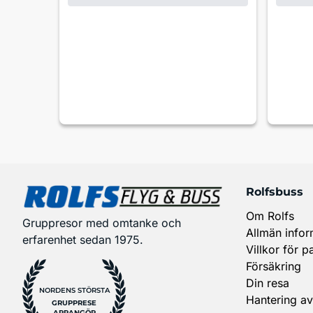
Rolfsbuss
Om Rolfs
Gruppresor med omtanke och
Allmän infor
erfarenhet sedan 1975.
Villkor för p
Försäkring
Din resa
NORDENS STÖRSTA
Hantering av
GRUPPRESE
ARRANGÖR