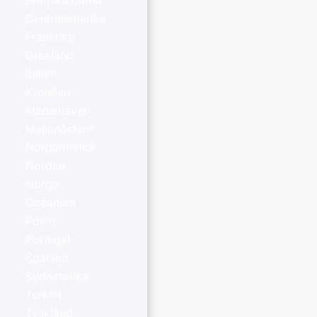
Brittiska öarna
Centralamerika
Frankrike
Grekland
Italien
Kroatien
Medelhavet
Mellanöstern
Nordamerika
Norden
Norge
Oceanien
Polen
Portugal
Spanien
Sydamerika
Turkiet
Tyskland