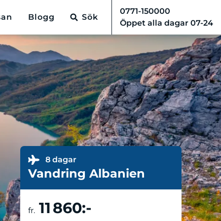
0771-150000
san
Blogg
Sök
Öppet alla dagar 07-24
8 dagar
Vandring Albanien
11 860:-
Boka resa
fr.