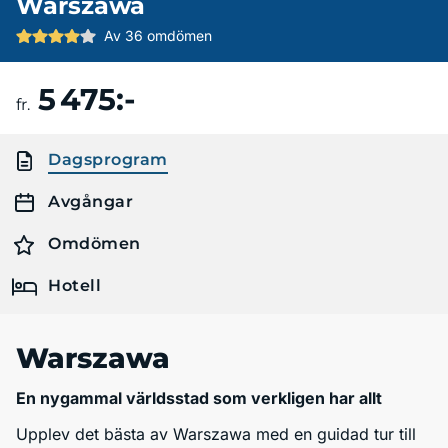
Warszawa
Av 36 omdömen
5 475:-
Boka resa
fr.
Dagsprogram
Avgångar
Omdömen
Hotell
Warszawa
En nygammal världsstad som verkligen har allt
Upplev det bästa av Warszawa med en guidad tur till