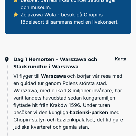
Besöket påTreblinkas koncentrationsläger
och museum.
Żelazowa Wola - besök på Chopins
födelseort tillsammans med en livekonsert.
Karta
Dag 1
Hemorten – Warszawa och
Stadsrundtur i Warszawa
Vi flyger till
Warszawa
och börjar vår resa med
en guidad tur genom Polens största stad.
Warszawa, med cirka 1,8 miljoner invånare, har
varit landets huvudstad sedan kungafamiljen
flyttade hit från Kraków 1596. Under turen
besöker vi den kungliga
Łazienki-parken
med
Chopin-statyn och Łazienkipalatset, det tidigare
judiska kvarteret och gamla stan.