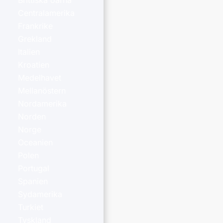
Brittiska öarna
Centralamerika
Frankrike
Grekland
Italien
Kroatien
Medelhavet
Mellanöstern
Nordamerika
Norden
Norge
Oceanien
Polen
Portugal
Spanien
Sydamerika
Turkiet
Tyskland