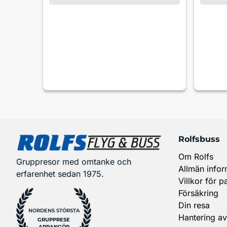
Rolfsbuss
Om Rolfs
Gruppresor med omtanke och
Allmän infor
erfarenhet sedan 1975.
Villkor för p
Försäkring
Din resa
NORDENS STÖRSTA
Hantering av
GRUPPRESE
ARRANGÖR