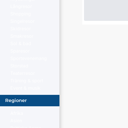
Långresor
Shopping
Singelresor
Skidresor
Smakresor
Sol & bad
Sparesor
Sportevenemang
Storstad
Teaterresor
Träning & sport
Event & musik
Regioner
Afrika
Asien