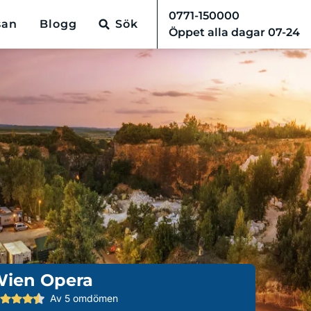
0771-150000
san
Blogg
Sök
Öppet alla dagar 07-24
ien Opera
Av 5 omdömen