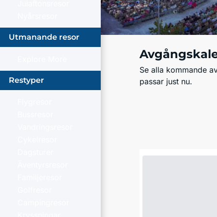
Julaftonsresor
Nyårsresor
Utmanande resor
Avgångskal
Explore More
Se alla kommande avg
Restyper
passar just nu.
Flygresor
Bussresor
Vandringsresor
Cykelresor
Dagsturer
Äventyrsresor
Familjeresor
Golfresor
Campingresor
Kryssningar