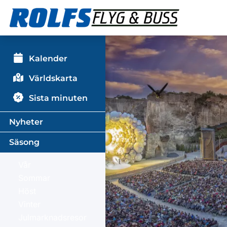
Kalender
Världskarta
Sista minuten
Nyheter
Säsong
Vår
Sommar
Höst
Vinter
Julmarknadsresor