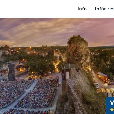
Info
Inför re
W