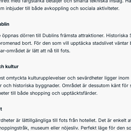
nrett med färgstarka detaljer och smarta tekniska inslag. H
om inbjuder till både avkoppling och sociala aktiviteter.
ublin
 öppnas dörren till Dublins främsta attraktioner. Historiska S
romenad bort. För den som vill upptäcka stadslivet väntar bu
-området är lätt att nå till fots.
h kultur
t omtyckta kulturupplevelser och sevärdheter ligger inom 
er och historiska byggnader. Området är dessutom känt för
gheter till både shopping och upptäcktsfärder.
t
ter är lättillgängliga till fots från hotellet. Det är enkelt at
ppingstråk, museum eller nöjesliv. Perfekt läge för den som