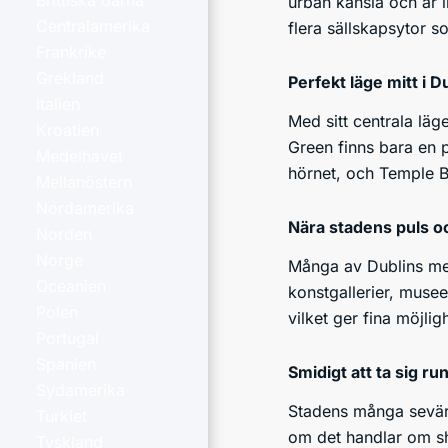
Brittiska öarna
urban känsla och är i
Centralamerika
flera sällskapsytor s
Frankrike
Grekland
Perfekt läge mitt i D
Italien
Med sitt centrala läge
Kroatien
Green finns bara en p
Medelhavet
hörnet, och Temple Bar
Mellanöstern
Nordamerika
Nära stadens puls oc
Norden
Norge
Många av Dublins mes
Oceanien
konstgallerier, muse
Polen
vilket ger fina möjli
Portugal
Spanien
Smidigt att ta sig run
Sydamerika
Stadens många sevärdhe
Turkiet
om det handlar om sho
Tyskland