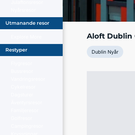
Julaftonsresor
Nyårsresor
Utmanande resor
Aloft Dublin 
Explore More
Restyper
Dublin Nyår
Flygresor
Bussresor
Vandringsresor
Cykelresor
Dagsturer
Äventyrsresor
Familjeresor
Golfresor
Campingresor
Kryssningar