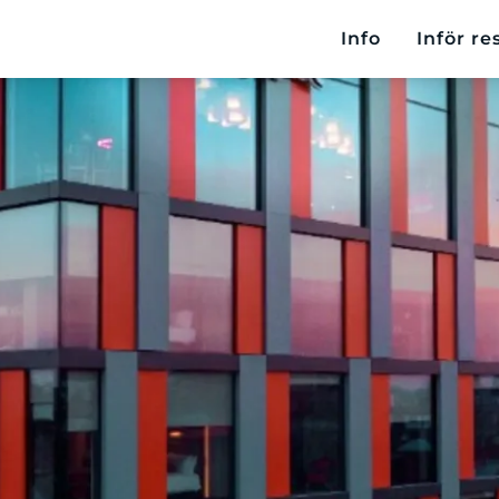
Info
Inför re