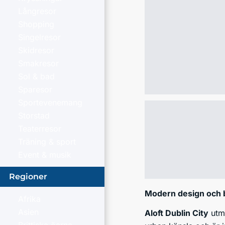
Långresor
Shopping
Singelresor
Skidresor
Smakresor
Sol & bad
Sparesor
Sportevenemang
Storstad
Teaterresor
Träning & sport
Event & musik
Regioner
Modern design och b
Afrika
Asien
Aloft Dublin City
utmä