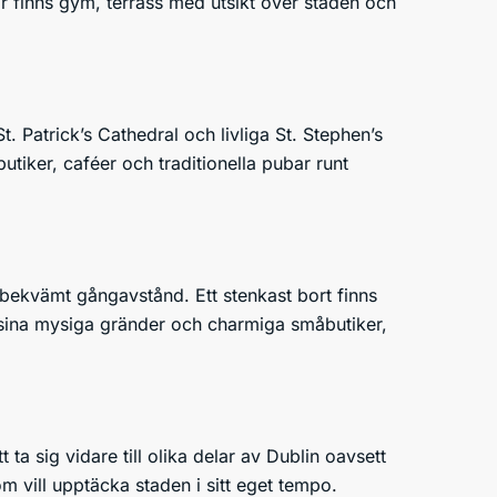
är finns gym, terrass med utsikt över staden och
t. Patrick’s Cathedral och livliga St. Stephen’s
tiker, caféer och traditionella pubar runt
bekvämt gångavstånd. Ett stenkast bort finns
 sina mysiga gränder och charmiga småbutiker,
t ta sig vidare till olika delar av Dublin oavsett
 vill upptäcka staden i sitt eget tempo.