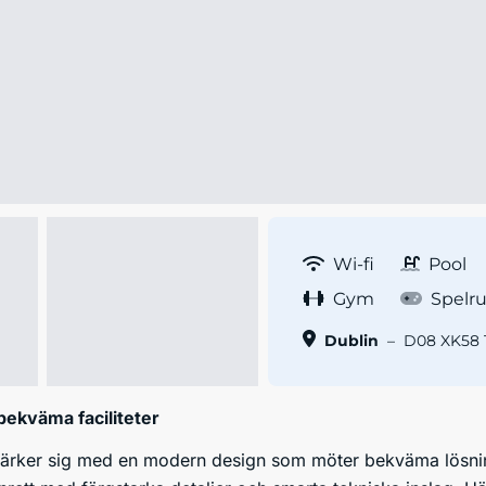
Wi-fi
Pool
Gym
Spelr
Dublin
–
D08 XK58 T
ekväma faciliteter
rker sig med en modern design som möter bekväma lösningar