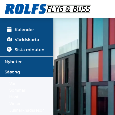
Kalender
Världskarta
Sista minuten
Nyheter
Säsong
Vår
Sommar
Höst
Vinter
Julmarknadsresor