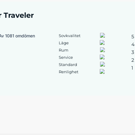
r Traveler
Av 1081 omdömen
Sovkvalitet
5
Läge
4
Rum
3
Service
2
Standard
1
Renlighet