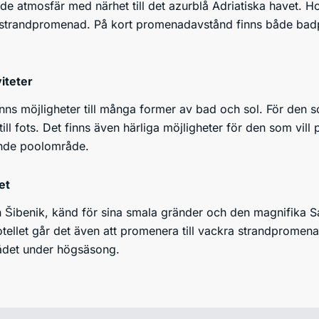
e atmosfär med närhet till det azurblå Adriatiska havet. Ho
 strandpromenad. På kort promenadavstånd finns både badpla
iteter
inns möjligheter till många former av bad och sol. För den som
ill fots. Det finns även härliga möjligheter för den som vill 
dande poolområde.
et
n Šibenik, känd för sina smala gränder och den magnifika S
ellet går det även att promenera till vackra strandpromenade
ådet under högsäsong.