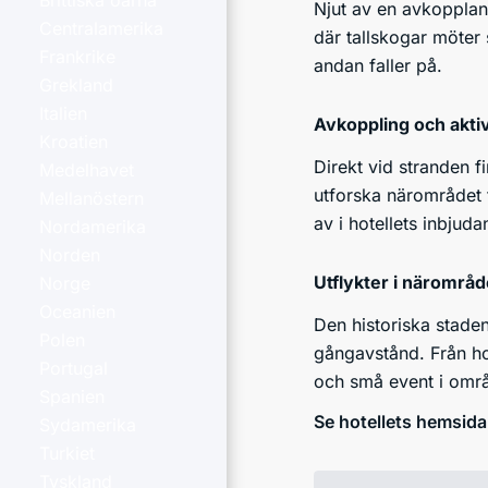
Brittiska öarna
Njut av en avkoppland
Centralamerika
där tallskogar möter
Frankrike
andan faller på.
Grekland
Italien
Avkoppling och aktiv
Kroatien
Direkt vid stranden f
Medelhavet
utforska närområdet t
Mellanöstern
av i hotellets inbju
Nordamerika
Norden
Utflykter i närområd
Norge
Oceanien
Den historiska stade
Polen
gångavstånd. Från hot
Portugal
och små event i omr
Spanien
Se hotellets hemsida
Sydamerika
Turkiet
Tyskland