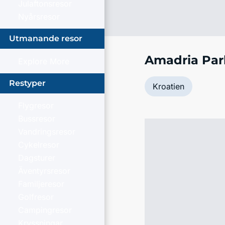
Julaftonsresor
Nyårsresor
Utmanande resor
Amadria Par
Explore More
Restyper
Kroatien
Flygresor
Bussresor
Vandringsresor
Cykelresor
Dagsturer
Äventyrsresor
Familjeresor
Golfresor
Campingresor
Kryssningar