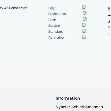
Av 461 omdömen
Läge
5
Sovkvalitet
4
Rum
3
Service
2
Standard
1
Renlighet
Information
Nyheter och erbjudanden