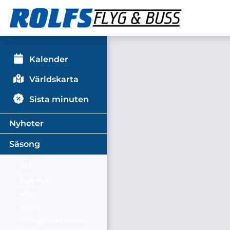
Kalender
Världskarta
Sista minuten
Nyheter
Säsong
Vår
Sommar
Höst
Vinter
Julmarknadsresor