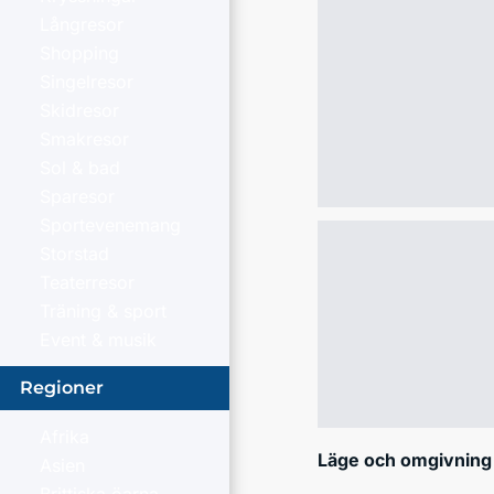
Långresor
Shopping
Singelresor
Skidresor
Smakresor
Sol & bad
Sparesor
Sportevenemang
Storstad
Teaterresor
Träning & sport
Event & musik
Regioner
Afrika
Läge och omgivning
Asien