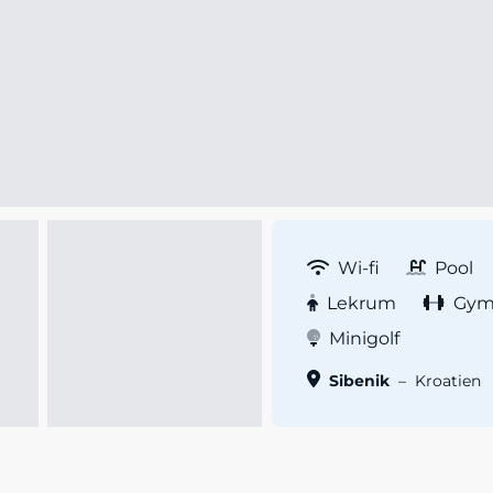
Wi-fi
Pool
Lekrum
Gy
Minigolf
Sibenik
–
Kroatien