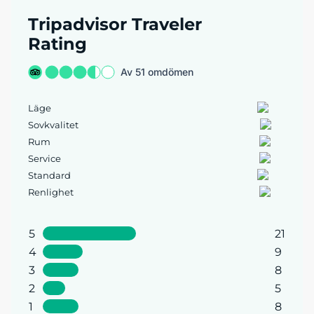
Tripadvisor Traveler
Rating
Av 51 omdömen
Läge
Sovkvalitet
Rum
Service
Standard
Renlighet
5
21
4
9
3
8
2
5
1
8