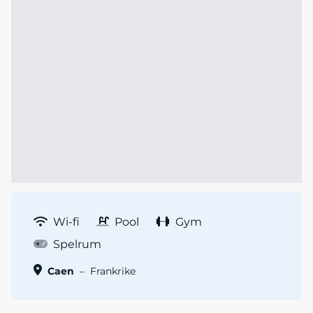
Wi-fi
Pool
Gym
Spelrum
Caen
–
Frankrike