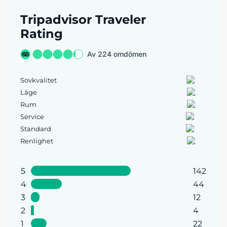
Tripadvisor Traveler
Rating
Av 224 omdömen
Sovkvalitet
Läge
Rum
Service
Standard
Renlighet
5
142
4
44
3
12
2
4
1
22