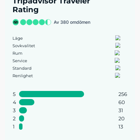
Tripadvisor Traveler
Rating
Av 380 omdömen
Läge
Sovkvalitet
Rum
Service
Standard
Renlighet
5
256
4
60
3
31
2
20
1
13