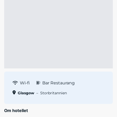
Wi-fi
Bar Restaurang
Glasgow
–
Storbritannien
Om hotellet