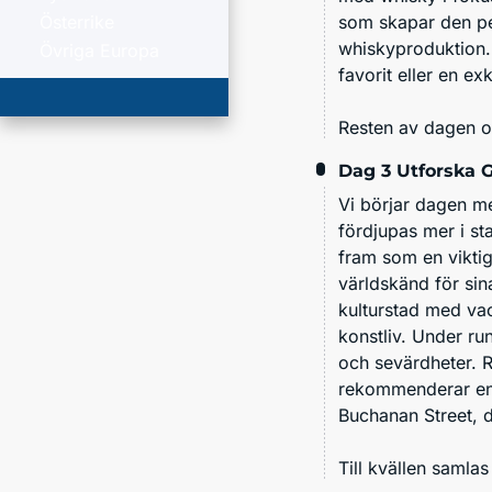
som skapar den per
Österrike
whiskyproduktion. 
Övriga Europa
favorit eller en ex
Resten av dagen oc
Dag 3
Utforska 
Vi börjar dagen 
fördjupas mer i s
fram som en viktig
världskänd för sin
kulturstad med vac
konstliv. Under ru
och sevärdheter. R
rekommenderar en
Buchanan Street, d
Till kvällen samla