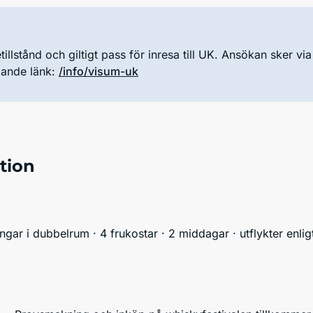
illstånd och giltigt pass för inresa till UK. Ansökan sker v
ljande länk:
/info/visum-uk
tion
ingar i dubbelrum · 4 frukostar · 2 middagar · utflykter enligt