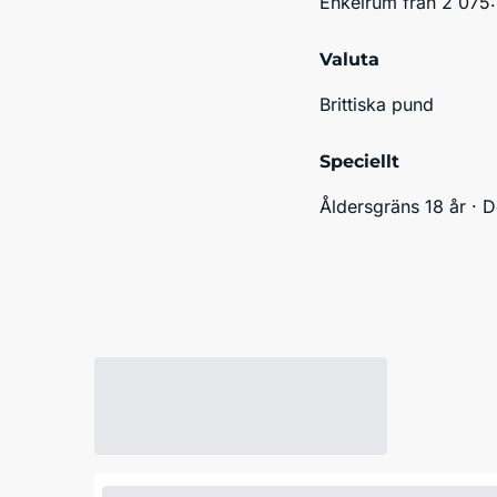
Enkelrum från 2 075:
Valuta
Brittiska pund
Speciellt
Åldersgräns 18 år · D