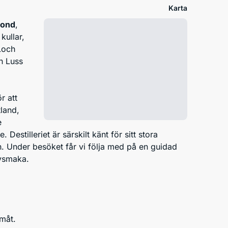
Karta
mond
,
kullar,
Loch
n Luss
ör att
land,
e
Destilleriet är särskilt känt för sitt stora
en. Under besöket får vi följa med på en guidad
ovsmaka.
emåt.