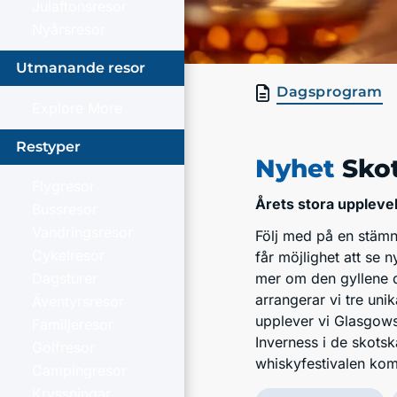
Julaftonsresor
Nyårsresor
Utmanande resor
Dagsprogram
Explore More
Restyper
Nyhet
Sko
Flygresor
Årets stora uppleve
Bussresor
Vandringsresor
Följ med på en stämni
Cykelresor
får möjlighet att se
Dagsturer
mer om den gyllene d
arrangerar vi tre unik
Äventyrsresor
upplever vi Glasgows
Familjeresor
Inverness i de skots
Golfresor
whiskyfestivalen kom
Campingresor
Kryssningar