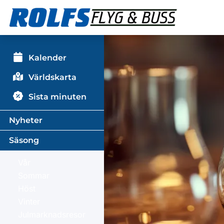
Kalender
Världskarta
Sista minuten
Nyheter
Säsong
Vår
Sommar
Höst
Vinter
Julmarknadsresor