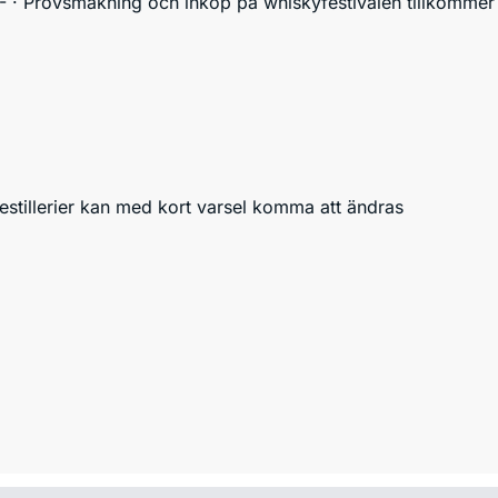
- · Provsmakning och inköp på whiskyfestivalen tillkommer 
estillerier kan med kort varsel komma att ändras 