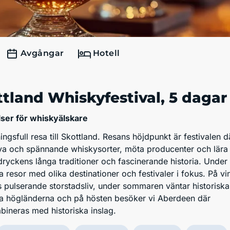
Avgångar
Hotell
ttland Whiskyfestival
, 5 dagar
lser för whiskyälskare
ngsfull resa till Skottland. Resans höjdpunkt är festivalen d
 nya och spännande whiskysorter, möta producenter och lära
ryckens långa traditioner och fascinerande historia. Under 
a resor med olika destinationer och festivaler i fokus. På vi
 pulserande storstadsliv, under sommaren väntar historiska
ka högländerna och på hösten besöker vi Aberdeen där
bineras med historiska inslag.