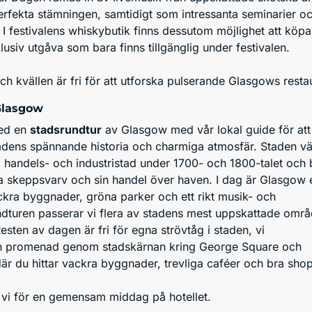
fekta stämningen, samtidigt som intressanta seminarier och
I festivalens whiskybutik finns dessutom möjlighet att köp
klusiv utgåva som bara finns tillgänglig under festivalen.
h kvällen är fri för att utforska pulserande Glasgows rest
Glasgow
med en
stadsrundtur
av Glasgow med vår lokal guide för att
tadens spännande historia och charmiga atmosfär. Staden v
 handels- och industristad under 1700- och 1800-talet och 
a skeppsvarv och sin handel över haven. I dag är Glasgow e
kra byggnader, gröna parker och ett rikt musik- och
ndturen passerar vi flera av stadens mest uppskattade omr
esten av dagen är fri för egna strövtåg i staden, vi
 promenad genom stadskärnan kring George Square och
är du hittar vackra byggnader, trevliga caféer och bra sho
s vi för en gemensam middag på hotellet.