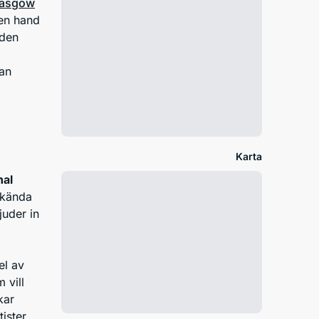
lasgow
gen hand
oden
an
Karta
nal
lkända
juder in
el av
 vill
kar
ister