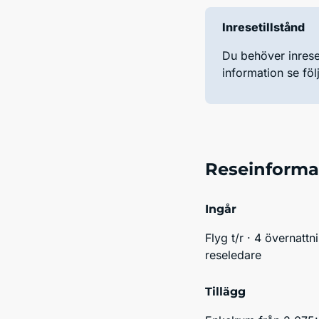
Inresetillstånd
Du behöver inreset
information se fö
Reseinforma
Ingår
Flyg t/r · 4 övernattn
reseledare
Tillägg