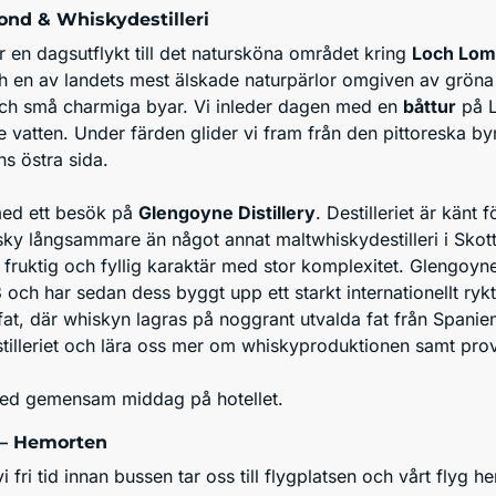
nd & Whiskydestilleri
ar en dagsutflykt till det natursköna området kring
Loch Lo
h en av landets mest älskade naturpärlor omgiven av gröna 
ch små charmiga byar. Vi inleder dagen med en
båttur
på 
 vatten. Under färden glider vi fram från den pittoreska by
ns östra sida.
med ett besök på
Glengoyne Distillery
. Destilleriet är känt f
ky långsammare än något annat maltwhiskydestilleri i Skott
, fruktig och fyllig karaktär med stor komplexitet. Glengoyn
ch har sedan dess byggt upp ett starkt internationellt rykte. 
yfat, där whiskyn lagras på noggrant utvalda fat från Spani
tilleriet och lära oss mer om whiskyproduktionen samt pr
med gemensam middag på hotellet.
– Hemorten
vi fri tid innan bussen tar oss till flygplatsen och vårt flyg h