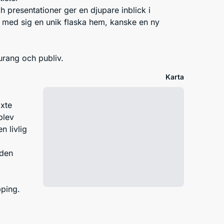
 presentationer ger en djupare inblick i
a med sig en unik flaska hem, kanske en ny
aurang och publiv.
Karta
äxte
blev
n livlig
åden
pping.