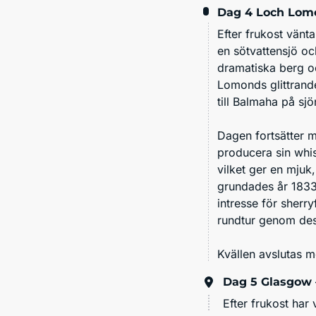
Dag 4
Loch Lomo
Efter frukost vänt
en sötvattensjö oc
dramatiska berg o
Lomonds glittrande
till Balmaha på sjö
Dagen fortsätter 
producera sin whis
vilket ger en mjuk
grundades år 1833 o
intresse för sherr
rundtur genom des
Kvällen avslutas 
Dag 5
Glasgow 
Efter frukost har 