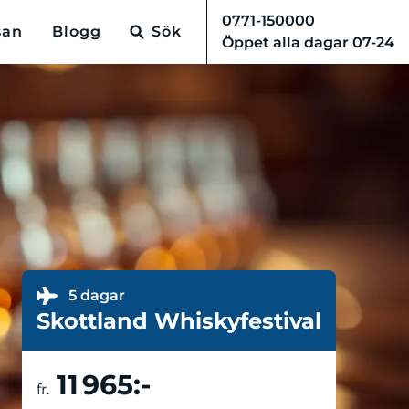
0771-150000
san
Blogg
Sök
Öppet alla dagar 07-24
5 dagar
Skottland Whiskyfestival
11 965:-
Boka resa
fr.