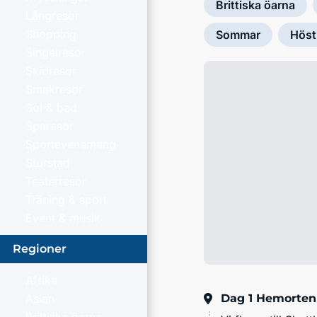
Brittiska öarna
Långresor
Shopping
Sommar
Höst
Singelresor
Skidresor
Smakresor
Sol & bad
Sparesor
Sportevenemang
Storstad
Teaterresor
Träning & sport
Event & musik
Regioner
Afrika
Dag 1
Hemorten
Asien