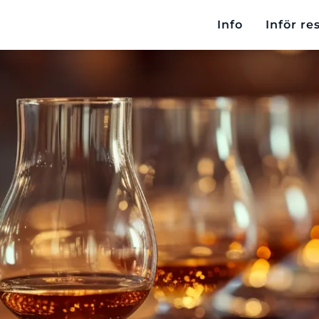
Info
Inför re