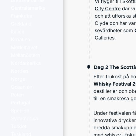
Brittiska öarna
Vi flyger till
Skott
Centralamerika
City Centre
där vi
och att utforska 
Frankrike
Clyde och har vari
Grekland
sevärdheter som
Italien
Galleries.
Kroatien
Medelhavet
Mellanöstern
Nordamerika
Dag 2
The Scott
Norden
Efter frukost på h
Norge
Whisky Festival 
Oceanien
destillerier och 
Polen
till en smakresa g
Portugal
Spanien
Under festivalen f
Sydamerika
innovativa drycker
Turkiet
bredda smakupplev
Tyskland
med whisky i fokus