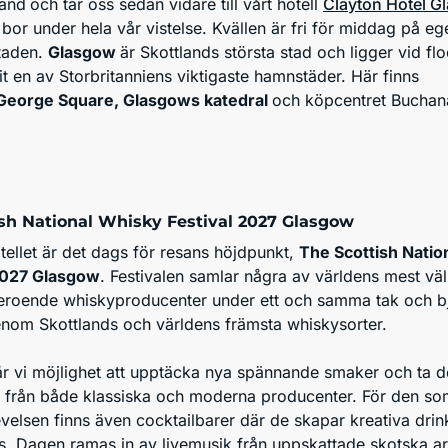
land
och tar oss sedan vidare till vårt hotell
Clayton Hotel G
 bor under hela vår vistelse. Kvällen är fri för middag på e
staden.
Glasgow
är Skottlands största stad och ligger vid fl
t en av Storbritanniens viktigaste hamnstäder. Här finns
George Square, Glasgows katedral
och köpcentret Buchan
ish National Whisky Festival 2027 Glasgow
otellet är det dags för resans höjdpunkt,
The Scottish Natio
2027 Glasgow
. Festivalen samlar några av världens mest vä
oberoende whiskyproducenter under ett och samma tak och b
enom Skottlands och världens främsta whiskysorter.
år vi möjlighet att upptäcka nya spännande smaker och ta d
 från både klassiska och moderna producenter. För den som
elsen finns även cocktailbarer där de skapar kreativa drin
. Dagen ramas in av livemusik från uppskattade skotska art