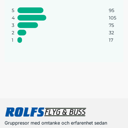
5
95
4
105
3
75
2
32
1
17
Gruppresor med omtanke och erfarenhet sedan