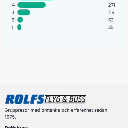
4
271
3
119
2
53
1
35
Gruppresor med omtanke och erfarenhet sedan
1975.
Rolfsbuss