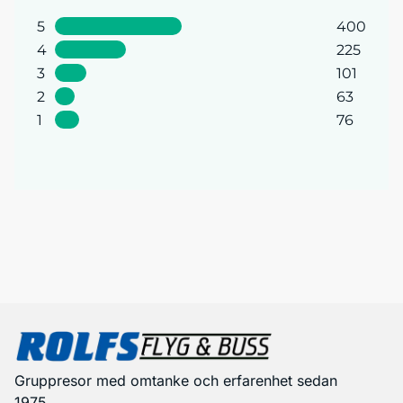
5
400
4
225
3
101
2
63
1
76
Gruppresor med omtanke och erfarenhet sedan
1975.