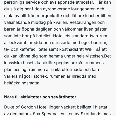
personliga service och avslappnade atmosfär. Här kan
du slå dig ner i den nyrenoverade loungebaren och
njuta av allt från morgonkaffe och lättare luncher till en
välsmakande middag på kvällen. Restaurangen och
baren är öppna dagligen och välkomnar även gäster
som inte bor på hotellet. Hotellets standard twin-rum
är bekvämt inredda och utrustade med eget badrum,
te- och kaffefaciliteter samt kostnadsfritt WiFi, så att
du kan känna dig som hemma under hela vistelsen.Det
klassiska husets karaktär speglas också i rummens
planlösning, rummen är unikt utformade och kan
variera något i storlek, rummen är inredda med
heltäckningsmatta.
Nära till aktiviteter och sevärdheter
Duke of Gordon Hotel ligger vackert beläget i hjärtat
av den natursköna Spey Valley – en av Skottlands mest