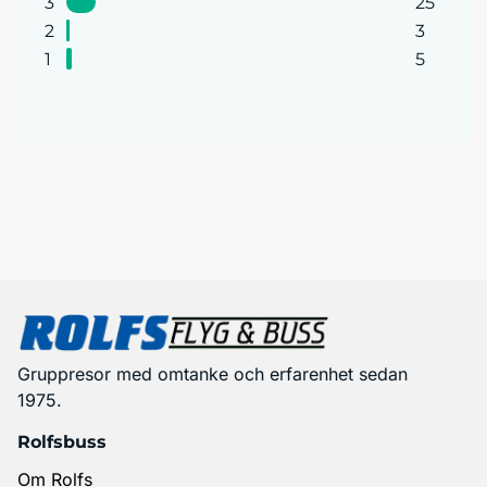
3
25
2
3
1
5
Gruppresor med omtanke och erfarenhet sedan
1975.
Rolfsbuss
Om Rolfs