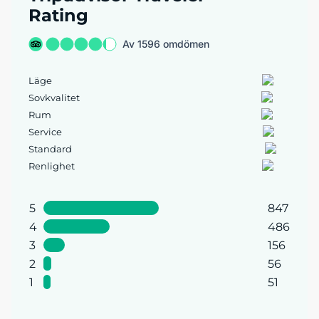
Rating
Av 1596 omdömen
Läge
Sovkvalitet
Rum
Service
Standard
Renlighet
5
847
4
486
3
156
2
56
1
51