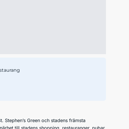
staurang
 St. Stephen’s Green och stadens främsta
 närhet till stadens shopping, restauranger, pubar