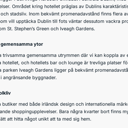
elser. Området kring hotellet präglas av Dublins karaktärist
a och stadsliv. Inom bekvämt promenadavstånd finns flera 
 som vill upptäcka Dublin till fots väntar dessutom vackra 
om St. Stephen’s Green och Iveagh Gardens.
h gemensamma ytor
era trivsamma gemensamma utrymmen där vi kan koppla av eft
ela hotellet, och hotellets bar och lounge är trevliga platse
 parken Iveagh Gardens ligger på bekvämt promenadavstånd.
 i angränsande byggnader.
lkliv
ra butiker med både irländsk design och internationella mär
nde shoppingupplevelser. Bara några kvarter bort finns my
tt att hitta något unikt att ta med sig hem.