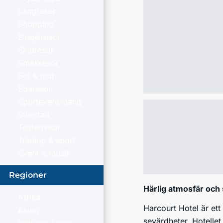
Långresor
Shopping
Singelresor
Skidresor
Smakresor
Sol & bad
Sparesor
Sportevenemang
Storstad
Teaterresor
Träning & sport
Event & musik
Regioner
Härlig atmosfär och
Afrika
Harcourt Hotel är ett
Asien
sevärdheter. Hotellet