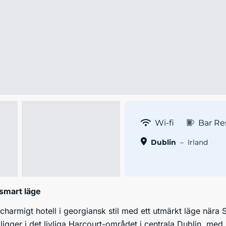
Wi-fi
Bar Re
Dublin
–
Irland
 smart läge
 charmigt hotell i georgiansk stil med ett utmärkt läge nära
 ligger i det livliga Harcourt-området i centrala Dublin, med