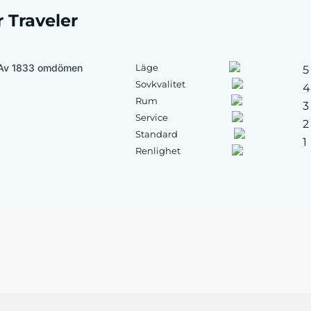
r Traveler
Av 1833 omdömen
Läge
5
Sovkvalitet
4
Rum
3
Service
2
Standard
1
Renlighet