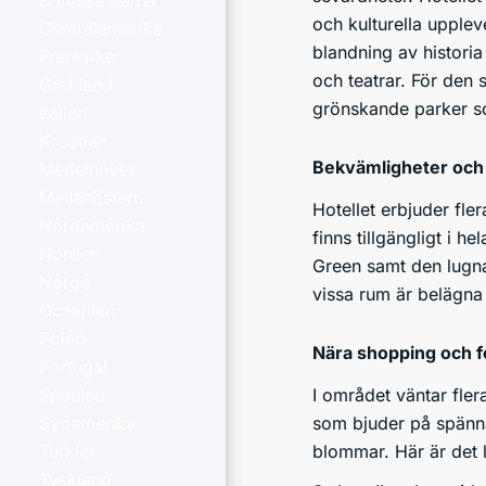
Brittiska öarna
och kulturella upplev
Centralamerika
blandning av histori
Frankrike
och teatrar. För den
Grekland
grönskande parker s
Italien
Kroatien
Bekvämligheter oc
Medelhavet
Mellanöstern
Hotellet erbjuder fl
Nordamerika
finns tillgängligt i h
Norden
Green samt den lugna
Norge
vissa rum är belägna
Oceanien
Polen
Nära shopping och fo
Portugal
I området väntar fle
Spanien
som bjuder på spänna
Sydamerika
blommar. Här är det lä
Turkiet
Tyskland