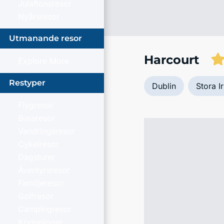
Julaftonsresor
Nyårsresor
Utmanande resor
Harcourt
Explore More
Restyper
Dublin
Stora I
Flygresor
Bussresor
Vandringsresor
Cykelresor
Dagsturer
Äventyrsresor
Familjeresor
Golfresor
Campingresor
Kryssningar