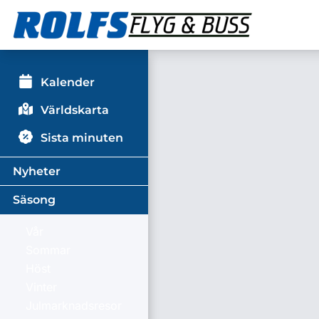
Kalender
Världskarta
Sista minuten
Nyheter
Säsong
Vår
Sommar
Höst
Vinter
Julmarknadsresor