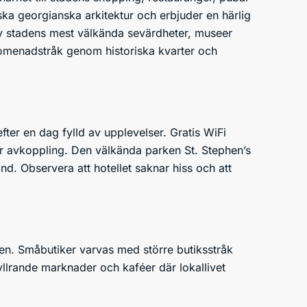
iska georgianska arkitektur och erbjuder en härlig
av stadens mest välkända sevärdheter, museer
promenadstråk genom historiska kvarter och
er en dag fylld av upplevelser. Gratis WiFi
r för avkoppling. Den välkända parken St. Stephen’s
 Observera att hotellet saknar hiss och att
ken. Småbutiker varvas med större butiksstråk
llrande marknader och kaféer där lokallivet