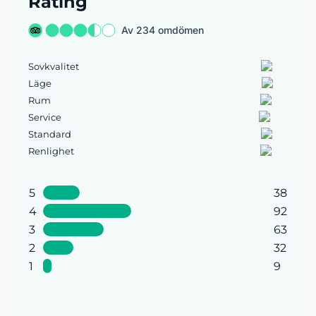
Rating
Av 234 omdömen
Sovkvalitet
Läge
Rum
Service
Standard
Renlighet
5
38
4
92
3
63
2
32
1
9