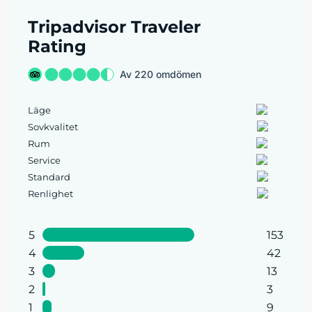
Tripadvisor Traveler
Rating
Av 220 omdömen
Läge
Sovkvalitet
Rum
Service
Standard
Renlighet
5
153
4
42
3
13
2
3
1
9