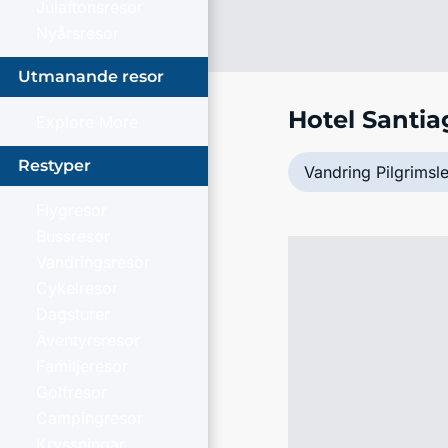
Julaftonsresor
Nyårsresor
Utmanande resor
Hotel Santia
Explore More
Restyper
Vandring Pilgrimsl
Flygresor
Bussresor
Vandringsresor
Cykelresor
Dagsturer
Äventyrsresor
Familjeresor
Golfresor
Campingresor
Kryssningar