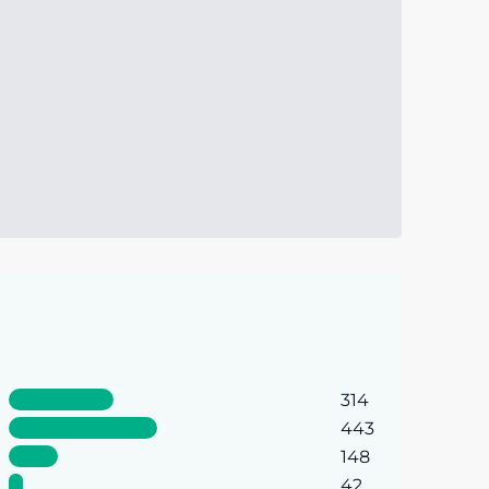
314
443
148
42