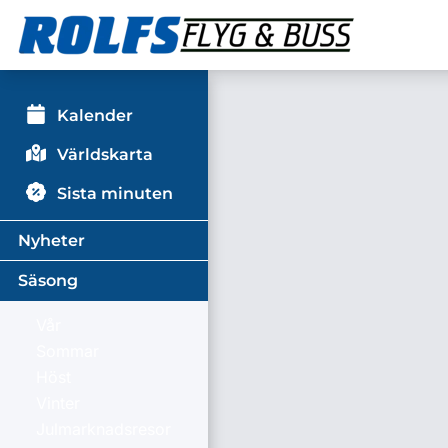
Kalender
Världskarta
Sista minuten
Nyheter
Säsong
Vår
Sommar
Höst
Vinter
Julmarknadsresor