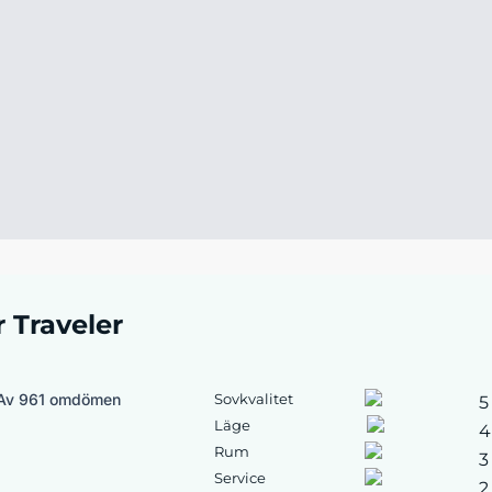
r Traveler
Av 961 omdömen
Sovkvalitet
5
Läge
4
Rum
3
Service
2