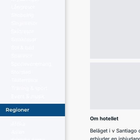
Långresor
Shopping
Singelresor
Skidresor
Smakresor
Sol & bad
Sparesor
Sportevenemang
Storstad
Teaterresor
Träning & sport
Event & musik
Regioner
Om hotellet
Afrika
Beläget i v Santiago
Asien
erbjuder en inbjuda