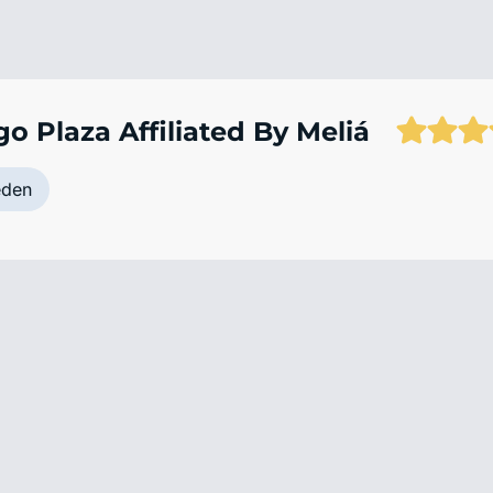
go Plaza Affiliated By Meliá
eden