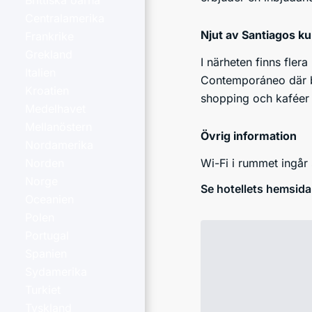
Brittiska öarna
Centralamerika
Njut av Santiagos ku
Frankrike
Grekland
I närheten finns fler
Italien
Contemporáneo där bå
Kroatien
shopping och kaféer a
Medelhavet
Mellanöstern
Övrig information
Nordamerika
Wi-Fi i rummet ingår 
Norden
Norge
Se hotellets hemsida
Oceanien
Polen
Portugal
Spanien
Sydamerika
Turkiet
Tyskland