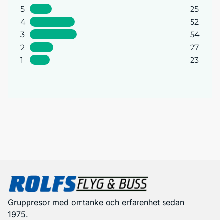
5
25
4
52
3
54
2
27
1
23
Gruppresor med omtanke och erfarenhet sedan
1975.