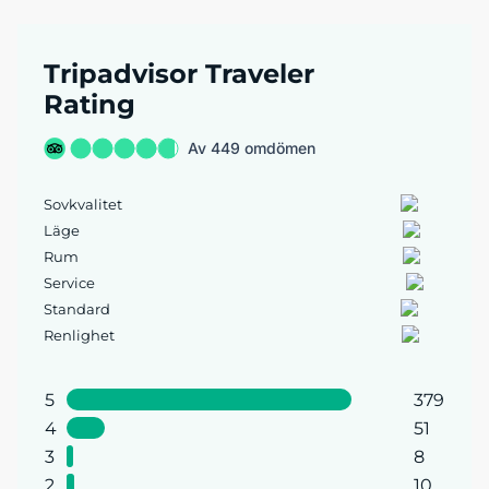
Tripadvisor Traveler
Rating
Av 449 omdömen
Sovkvalitet
Läge
Rum
Service
Standard
Renlighet
5
379
4
51
3
8
2
10