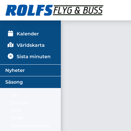
Kalender
Världskarta
Sista minuten
Nyheter
Säsong
Vår
Sommar
Höst
Vinter
Julmarknadsresor