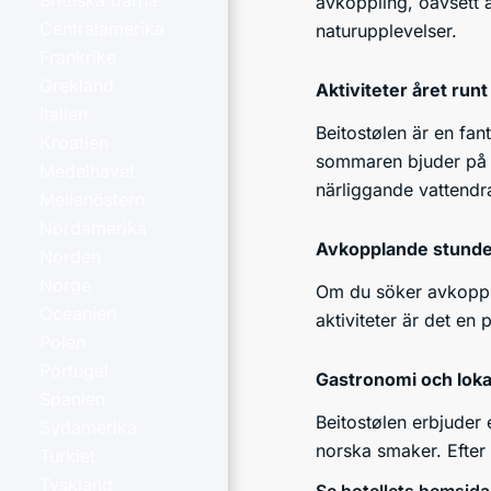
Brittiska öarna
avkoppling, oavsett 
Centralamerika
naturupplevelser.
Frankrike
Grekland
Aktiviteter året runt
Italien
Beitostølen är en fan
Kroatien
sommaren bjuder på m
Medelhavet
närliggande vattendr
Mellanöstern
Nordamerika
Avkopplande stund
Norden
Norge
Om du söker avkopplin
Oceanien
aktiviteter är det en
Polen
Portugal
Gastronomi och lok
Spanien
Beitostølen erbjuder 
Sydamerika
norska smaker. Efter 
Turkiet
Tyskland