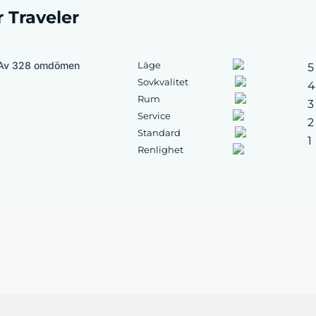
r Traveler
Av 328 omdömen
Läge
5
Sovkvalitet
4
Rum
3
Service
2
Standard
1
Renlighet