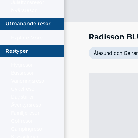
Julaftonsresor
Nyårsresor
Utmanande resor
Radisson BL
Explore More
Restyper
Ålesund och Geira
Flygresor
Bussresor
Vandringsresor
Cykelresor
Dagsturer
Äventyrsresor
Familjeresor
Golfresor
Campingresor
Kryssningar