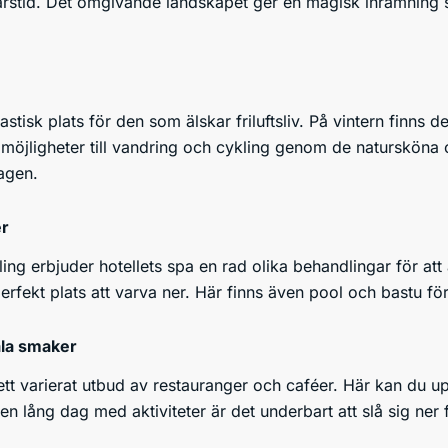
årstid. Det omgivande landskapet ger en magisk inramning 
tastisk plats för den som älskar friluftsliv. På vintern finns
öjligheter till vandring och cykling genom de natursköna 
agen.
er
g erbjuder hotellets spa en rad olika behandlingar för att
 perfekt plats att varva ner. Här finns även pool och bastu 
ala smaker
ett varierat utbud av restauranger och caféer. Här kan du u
en lång dag med aktiviteter är det underbart att slå sig ner 