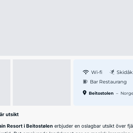
Wi-fi
Skidåk
Bar Restaurang
Beitostolen
–
Norg
är utsikt
in Resort i Beitostølen
erbjuder en oslagbar utsikt över fj