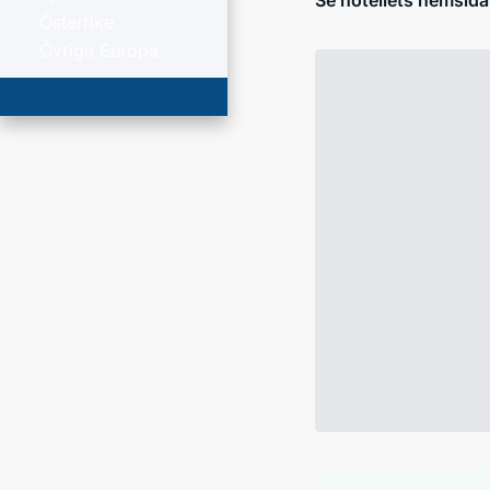
Se hotellets hemsida
Österrike
Övriga Europa