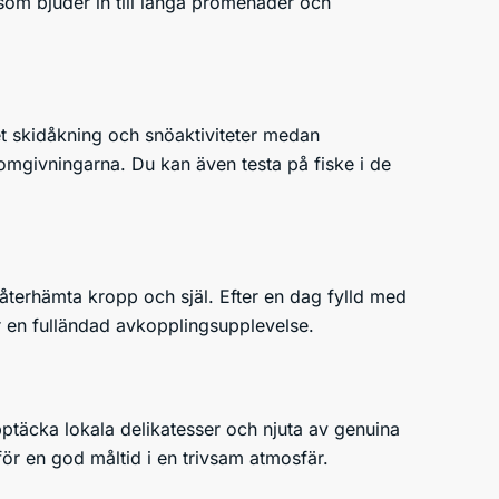
som bjuder in till långa promenader och
 det skidåkning och snöaktiviteter medan
omgivningarna. Du kan även testa på fiske i de
 återhämta kropp och själ. Efter en dag fylld med
för en fulländad avkopplingsupplevelse.
pptäcka lokala delikatesser och njuta av genuina
för en god måltid i en trivsam atmosfär.