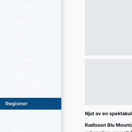
Långresor
Shopping
Singelresor
Skidresor
Smakresor
Sol & bad
Sparesor
Sportevenemang
Storstad
Teaterresor
Träning & sport
Event & musik
Regioner
Njut av en spektakul
Afrika
Asien
Radisson Blu Mounta