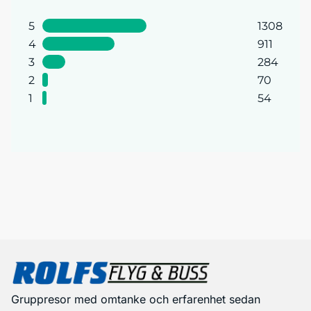
5
1308
4
911
3
284
2
70
1
54
Gruppresor med omtanke och erfarenhet sedan