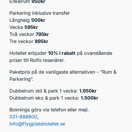
Enkelrum
950kr
Parkering inklusive transfer
Långhelg
500kr
Vecka
595kr
Två veckor
795kr
Tre veckor
895kr
Hotellet erbjuder
10% i rabatt
på ovanstående
priser till Rolfs resenärer.
Paketpris på de vanligaste alternativen - ”Rum &
Parkering”.
Dubbelrum std & park 1 vecka:
1.650kr
Dubbelrum eko & park 1 vecka:
1.500kr
Boknings görs via telefon eller mejl.
031-888800
,
Info@Flygplatshotellet.se