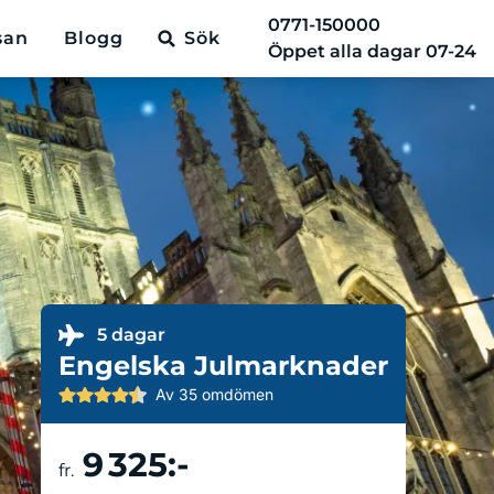
0771-150000
san
Blogg
Sök
Öppet alla dagar 07-24
5 dagar
Engelska Julmarknader
Av 35 omdömen
9 325:-
Boka resa
fr.