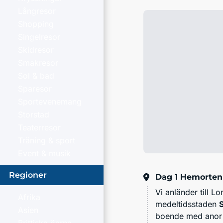
Långresor
Shopping
Singelresor
Skidresor
Smakresor
Sol & bad
Sparesor
Sportevenemang
Storstad
Teaterresor
Träning & sport
Event & musik
Regioner
Dag 1
Hemorten 
Vi anländer till L
Afrika
medeltidsstaden
Asien
boende med anor 