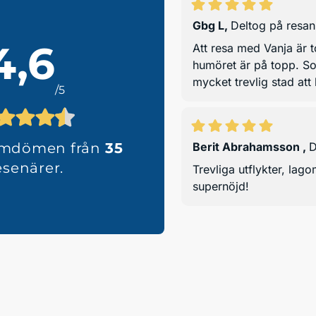
Gbg L
,
Deltog på resa
4,6
Att resa med Vanja är to
humöret är på topp. Som
mycket trevlig stad att 
/5
omdömen från
35
Berit Abrahamsson
,
D
esenärer.
Trevliga utflykter, lag
supernöjd!