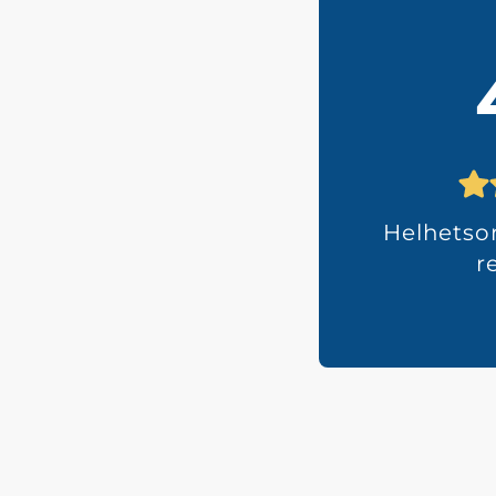
Helhets
r