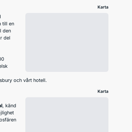
Karta
d
till en
l den
r del
00
elsk
sbury och vårt hotell.
Karta
l
, känd
jlighet
osfären