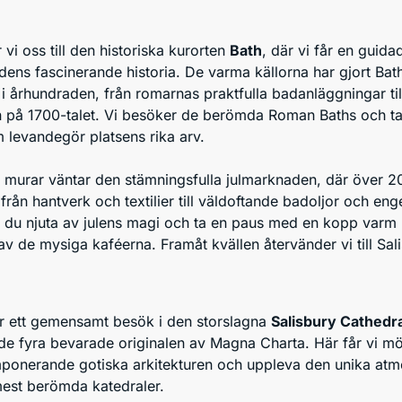
 vi oss till den historiska kurorten
Bath
, där vi får en guida
ens fascinerande historia. De varma källorna har gjort Bath 
s i århundraden, från romarnas praktfulla badanläggningar til
en på 1700-talet. Vi besöker de berömda Roman Baths och ta
 levandegör platsens rika arv.
s murar väntar den stämningsfulla julmarknaden, där över 2
 från hantverk och textilier till väldoftande badoljor och eng
n du njuta av julens magi och ta en paus med en kopp varm
v de mysiga kaféerna. Framåt kvällen återvänder vi till Sali
ar ett gemensamt besök i den storslagna
Salisbury Cathedra
 de fyra bevarade originalen av Magna Charta. Här får vi mö
mponerande gotiska arkitekturen och uppleva den unika atm
mest berömda katedraler.