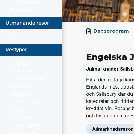
Julaftonsresor
Nyårsresor
Utmanande resor
Dagsprogram
Explore More
Restyper
Engelska 
Flygresor
Julmarknader Salis
Bussresor
Vandringsresor
Hitta den rätta julk
Cykelresor
Englands mest uppska
Dagsturer
och Salisbury där du
katedraler och riddars
Äventyrsresor
kryddat vin. Resans 
Familjeresor
och historia i en av 
Golfresor
Campingresor
Julmarknadsresor
Kryssningar