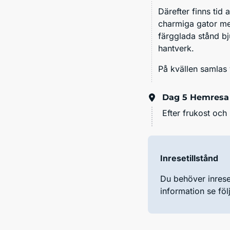
Därefter finns ti
charmiga gator me
färgglada stånd bj
hantverk.
På kvällen samlas 
Dag 5
Hemresa
Efter frukost och 
Inresetillstånd
Du behöver inreset
information se fö