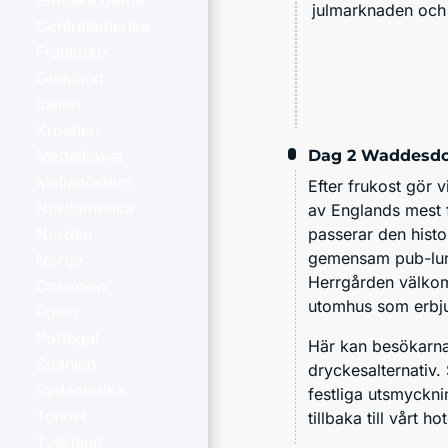
Brittiska öarna
julmarknaden och 
Centralamerika
Frankrike
Grekland
Italien
Kroatien
Dag 2
Waddesdo
Medelhavet
Mellanöstern
Efter frukost gör v
Nordamerika
av Englands mest f
passerar den histo
Norden
gemensam pub-lunc
Norge
Herrgården välkom
Oceanien
utomhus som erbjud
Polen
Portugal
Här kan besökarna h
Spanien
dryckesalternativ.
Sydamerika
festliga utsmyckni
Turkiet
tillbaka till vårt ho
Tyskland