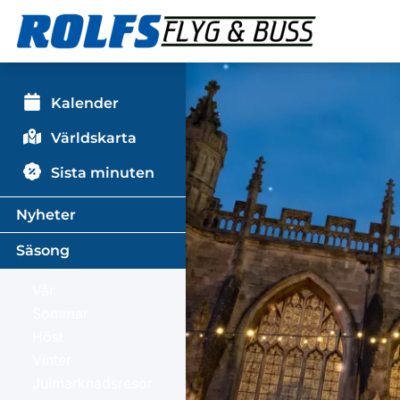
Kalender
Världskarta
Sista minuten
Nyheter
Säsong
Vår
Sommar
Höst
Vinter
Julmarknadsresor