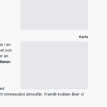
Karta
a i en
pet och
er en
Manor
.
.
med
och minnesvärd atmosfär. Framåt kvällen åker vi