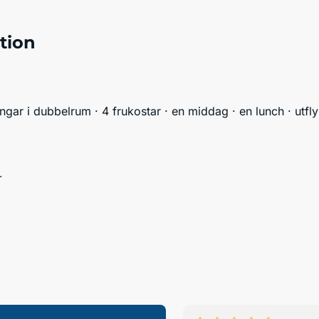
tion
ningar i dubbelrum · 4 frukostar · en middag · en lunch · utfl
-