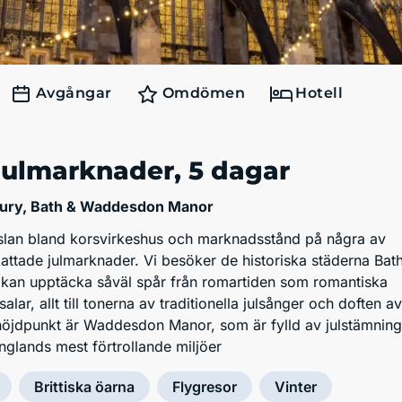
Avgångar
Omdömen
Hotell
Julmarknader
, 5 dagar
bury, Bath & Waddesdon Manor
änslan bland korsvirkeshus och marknadsstånd på några av
ttade julmarknader. Vi besöker de historiska städerna Bat
 kan upptäcka såväl spår från romartiden som romantiska
alar, allt till tonerna av traditionella julsånger och doften av
höjdpunkt är Waddesdon Manor, som är fylld av julstämning
Englands mest förtrollande miljöer
Brittiska öarna
Flygresor
Vinter