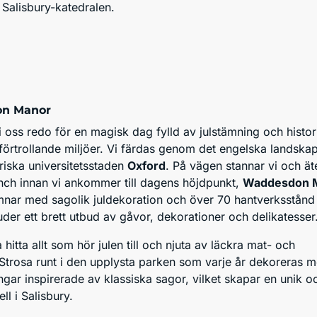
Salisbury-katedralen.
n Manor
i oss redo för en magisk dag fylld av julstämning och histori
örtrollande miljöer. Vi färdas genom det engelska landska
riska universitetsstaden
Oxford
. På vägen stannar vi och ät
h innan vi ankommer till dagens höjdpunkt,
Waddesdon 
nar med sagolik juldekoration och över 70 hantverksstånd
er ett brett utbud av gåvor, dekorationer och delikatesser
itta allt som hör julen till och njuta av läckra mat- och
 Strosa runt i den upplysta parken som varje år dekoreras 
ngar inspirerade av klassiska sagor, vilket skapar en unik 
tell i Salisbury.