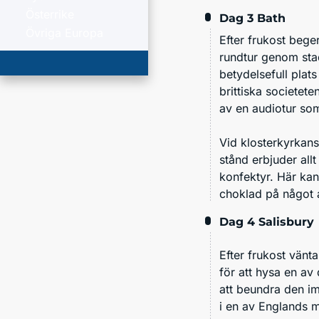
Österrike
Dag 3
Bath
Övriga Europa
Efter frukost beger
rundtur genom stad
betydelsefull plat
brittiska societet
av en audiotur som
Vid klosterkyrkan
stånd erbjuder allt
konfektyr. Här ka
choklad på något a
Dag 4
Salisbury
Efter frukost vänt
för att hysa en av
att beundra den i
i en av Englands 