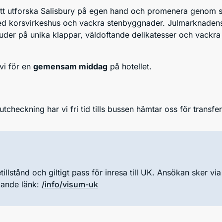
d att utforska Salisbury på egen hand och promenera genom 
d korsvirkeshus och vackra stenbyggnader. Julmarknaden
uder på unika klappar, väldoftande delikatesser och vackra
vi för en
gemensam middag
på hotellet.
utcheckning har vi fri tid tills bussen hämtar oss för transfer 
illstånd och giltigt pass för inresa till UK. Ansökan sker v
ljande länk:
/info/visum-uk