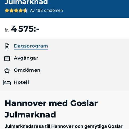
Julmarknad
Av 168 omdömen
4 575:-
Boka resa
fr.
Dagsprogram
Avgångar
Omdömen
Hotell
Hannover med Goslar
Julmarknad
Julmarknadsresa till Hannover och gemytliga Goslar