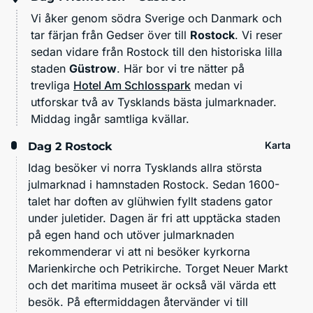
Vi åker genom södra Sverige och Danmark och
tar färjan från Gedser över till
Rostock
. Vi reser
sedan vidare från Rostock till den historiska lilla
staden
Güstrow
. Här bor vi tre nätter på
trevliga
Hotel Am Schlosspark
medan vi
utforskar två av Tysklands bästa julmarknader.
Middag ingår samtliga kvällar.
Karta
Dag 2
Rostock
Idag besöker vi norra Tysklands allra största
julmarknad i hamnstaden Rostock. Sedan 1600-
talet har doften av glühwien fyllt stadens gator
under juletider. Dagen är fri att upptäcka staden
på egen hand och utöver julmarknaden
rekommenderar vi att ni besöker kyrkorna
Marienkirche och Petrikirche. Torget Neuer Markt
och det maritima museet är också väl värda ett
besök. På eftermiddagen återvänder vi till