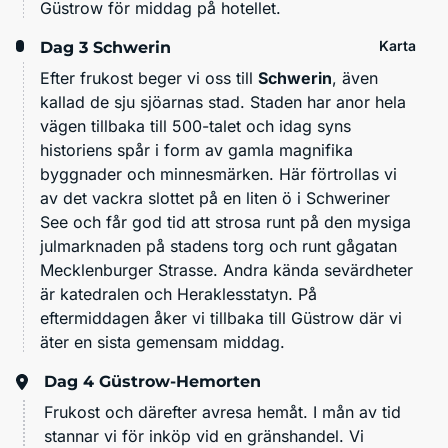
Güstrow för middag på hotellet.
Karta
Dag 3
Schwerin
Efter frukost beger vi oss till
Schwerin
, även
kallad de sju sjöarnas stad. Staden har anor hela
vägen tillbaka till 500-talet och idag syns
historiens spår i form av gamla magnifika
byggnader och minnesmärken. Här förtrollas vi
av det vackra slottet på en liten ö i Schweriner
See och får god tid att strosa runt på den mysiga
julmarknaden på stadens torg och runt gågatan
Mecklenburger Strasse. Andra kända sevärdheter
är katedralen och Heraklesstatyn. På
eftermiddagen åker vi tillbaka till Güstrow där vi
äter en sista gemensam middag.
Dag 4
Güstrow-Hemorten
Frukost och därefter avresa hemåt. I mån av tid
stannar vi för inköp vid en gränshandel. Vi