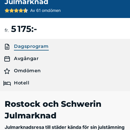
Julmarknad
Av 61 omdömen
5 175:-
Boka resa
fr.
Dagsprogram
Avgångar
Omdömen
Hotell
Rostock och Schwerin
Julmarknad
Julmarknadsresa till städer kända för sin julstämning