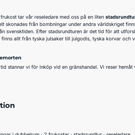
 frukost tar vår reseledare med oss på en liten
stadsrundtu
elt skonades från bombningar under andra världskriget fin
ån svensktiden. Efter stadsrundturen är det tid för att utf
finns allt från tyska julsaker till julgodis, tyska korvar oc
Hemorten
 tid stannar vi för inköp vid en gränshandel. Vi reser hemå
tion
ningar i dubbelrum · 2 frukostar · stadsrundtur · reseledare