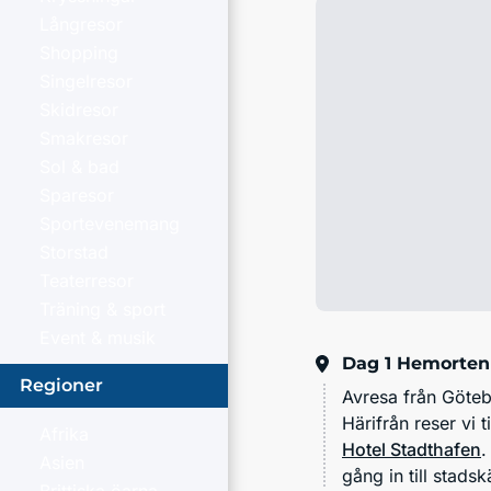
Långresor
Shopping
Singelresor
Skidresor
Smakresor
Sol & bad
Sparesor
Sportevenemang
Storstad
Teaterresor
Träning & sport
Event & musik
Dag 1
Hemorten 
Regioner
Avresa från Göteb
Härifrån reser vi t
Afrika
Hotel Stadthafen
.
Asien
gång in till stads