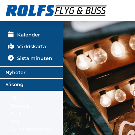
Kalender
Världskarta
Sista minuten
Nyheter
Säsong
Vår
Sommar
Höst
Vinter
Julmarknadsresor