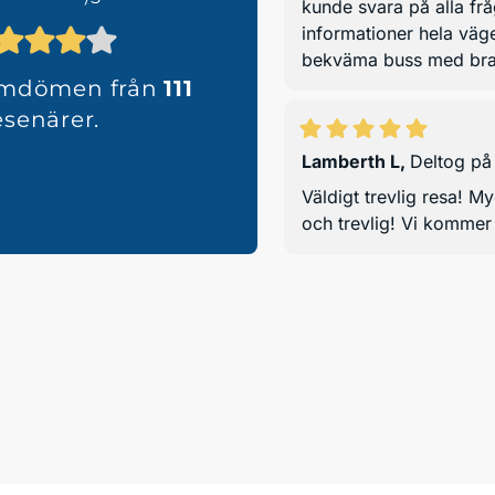
kunde svara på alla fr
informationer hela väg
bekväma buss med bravu
omdömen från
111
esenärer.
Lamberth L
,
Deltog på
Väldigt trevlig resa! M
och trevlig! Vi kommer 