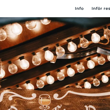
Info
Inför re