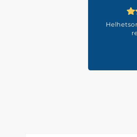
Helhets
r