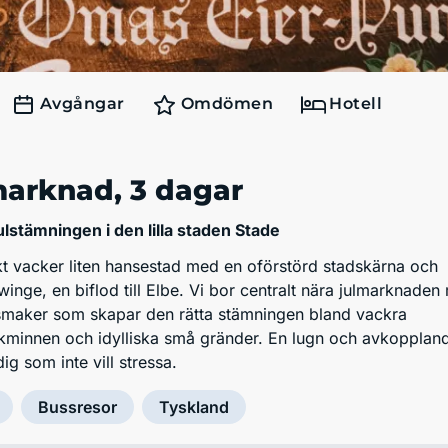
Avgångar
Omdömen
Hotell
marknad
, 3 dagar
ulstämningen i den lilla staden Stade
skt vacker liten hansestad med en oförstörd stadskärna och
winge, en biflod till Elbe. Vi bor centralt nära julmarknade
h smaker som skapar den rätta stämningen bland vackra
kminnen och idylliska små gränder. En lugn och avkopplan
ig som inte vill stressa.
Bussresor
Tyskland