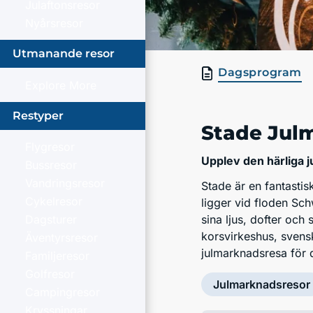
Julaftonsresor
Nyårsresor
Utmanande resor
Dagsprogram
Explore More
Restyper
Stade Jul
Flygresor
Upplev den härliga j
Bussresor
Vandringsresor
Stade är en fantasti
Cykelresor
ligger vid floden Sch
Dagsturer
sina ljus, dofter oc
korsvirkeshus, svens
Äventyrsresor
julmarknadsresa för d
Familjeresor
Golfresor
Julmarknadsresor
Campingresor
Kryssningar