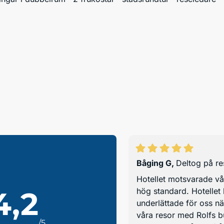
Båging G
,
Deltog på r
Hotellet motsvarade vå
4,2
hög standard. Hotellet 
underlättade för oss nä
våra resor med Rolfs b
/5