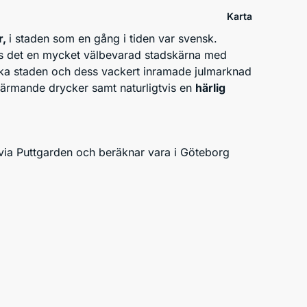
Karta
r,
i staden som en gång i tiden var svensk.
ns det en mycket välbevarad stadskärna med
orska staden och dess vackert inramade julmarknad
h värmande drycker samt naturligtvis en
härlig
t via Puttgarden och beräknar vara i Göteborg