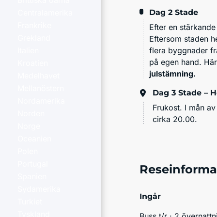
Brittiska öarna
Dag 2
Stade
Centralamerika
Frankrike
Efter en stärkande
Grekland
Eftersom staden h
flera byggnader fr
Italien
på egen hand. Här 
Kroatien
julstämning.
Medelhavet
Mellanöstern
Dag 3
Stade – 
Nordamerika
Frukost. I mån av
Norden
cirka 20.00.
Norge
Oceanien
Polen
Portugal
Reseinforma
Spanien
Sydamerika
Ingår
Turkiet
Tyskland
Buss t/r · 2 övernatt