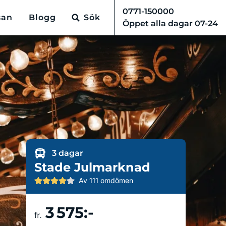
0771-150000
san
Blogg
Sök
Öppet alla dagar 07-24
3 dagar
Stade Julmarknad
Av 111 omdömen
3 575:-
Boka resa
fr.