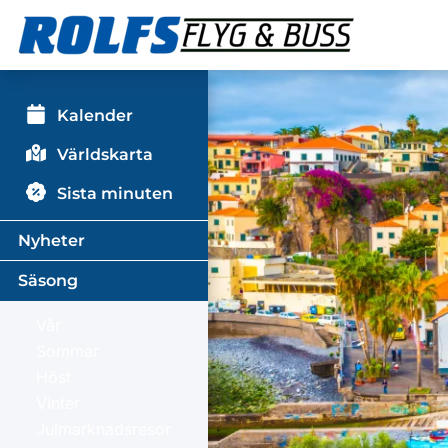
Kalender
Världskarta
Sista minuten
Nyheter
Säsong
Vår
Sommar
Höst
Vinter
Julmarknadsresor