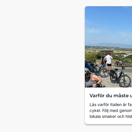
Varför du måste u
Läs varför Italien är f
cykel. Följ med geno
lokala smaker och hist