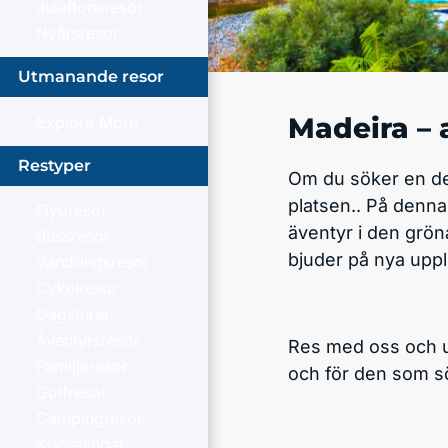
Julaftonsresor
Nyårsresor
Utmanande resor
Madeira – 
Explore More
Restyper
Om du söker en de
platsen.. På denna 
Flygresor
äventyr i den grön
Bussresor
bjuder på nya uppl
Vandringsresor
Cykelresor
Dagsturer
Äventyrsresor
Res med oss och up
Familjeresor
och för den som s
Golfresor
Campingresor
Kryssningar