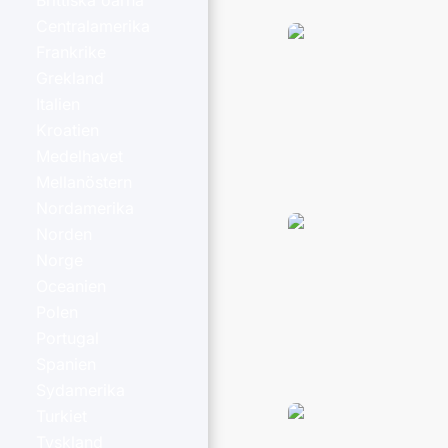
Brittiska öarna
Centralamerika
Frankrike
Grekland
Italien
Kroatien
Medelhavet
Mellanöstern
Nordamerika
Norden
Norge
Oceanien
Polen
Portugal
Spanien
Sydamerika
Turkiet
Tyskland