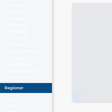
Långresor
Shopping
Singelresor
Skidresor
Smakresor
Sol & bad
Sparesor
Sportevenemang
Storstad
Teaterresor
Träning & sport
Event & musik
Regioner
Afrika
Asien