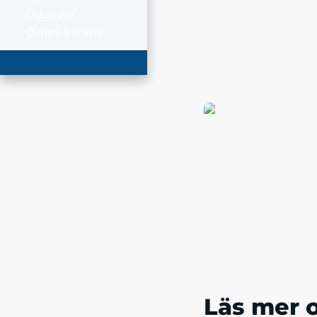
Österrike
Övriga Europa
Läs mer 