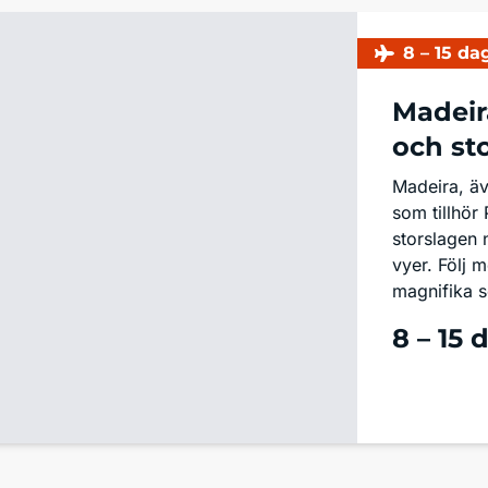
8 – 15 da
Madeir
och st
Madeira, äve
som tillhör
storslagen 
vyer. Följ 
magnifika 
8 – 15 