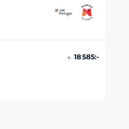
Läs mer & boka
18 585:-
fr.
Läs mer & boka