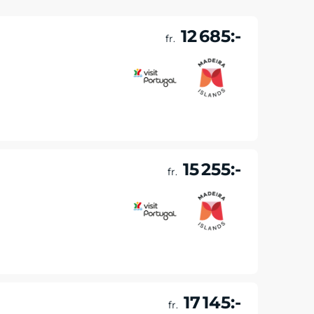
12 685:-
fr.
Läs mer & boka
15 255:-
fr.
Läs mer & boka
17 145:-
fr.