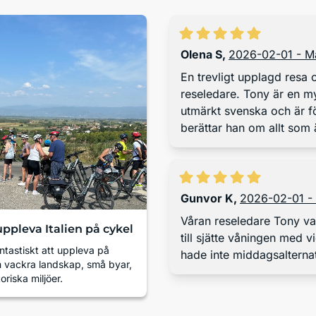
Olena S
,
2026-02-01 - M
En trevligt upplagd resa
reseledare. Tony är en my
utmärkt svenska och är f
berättar han om allt som 
växter vi ser, om männis
verkligen har en passion f
och tänker hela tiden på 
upplevelse av varje utflyk
Gunvor K
,
2026-02-01 -
Hotellet riktig bra, fruko
Våran reseledare Tony va
ppleva Italien på cykel
middagsalternativet. Utfl
till sjätte våningen med vidunderlig utsik
tillvals utflykterna.
antastiskt att uppleva på
hade inte middagsalternat
m vackra landskap, små byar,
oriska miljöer.