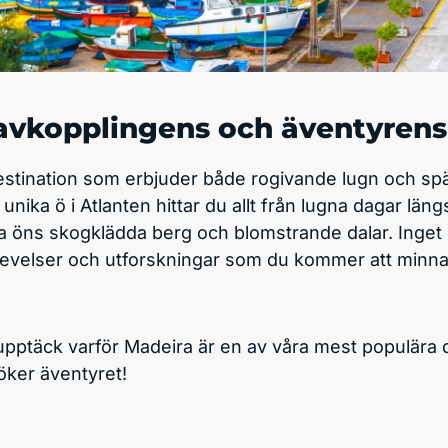
avkopplingens och äventyrens
stination som erbjuder både rogivande lugn och sp
unika ö i Atlanten hittar du allt från lugna dagar län
a öns skogklädda berg och blomstrande dalar. Inget d
evelser och utforskningar som du kommer att minnas
ptäck varför Madeira är en av våra mest populära d
öker äventyret!