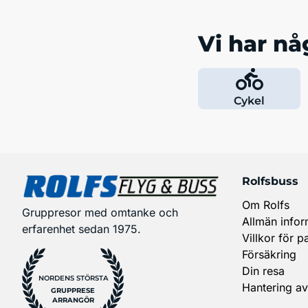
Vi har någ
Cykel
Rolfsbuss
Om Rolfs
Gruppresor med omtanke och
Allmän infor
erfarenhet sedan 1975.
Villkor för p
Försäkring
Din resa
NORDENS STÖRSTA
Hantering av
GRUPPRESE
ARRANGÖR