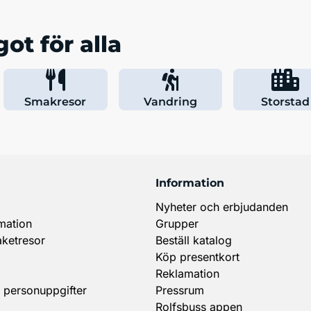
ot för alla
Smakresor
Vandring
Storstad
Information
Nyheter och erbjudanden
mation
Grupper
aketresor
Beställ katalog
Köp presentkort
Reklamation
 personuppgifter
Pressrum
Rolfsbuss appen