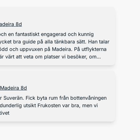
adeira 8d
 och en fantastiskt engagerad och kunnig
cket bra guide på alla tänkbara sätt. Han talar
ödd och uppvuxen på Madeira. På utflykterna
är värt att veta om platser vi besöker, om
korna som bor här och det märks att han
ör det han gör. Han är social, snäll och trevlig
att besökarna ska få ut bästa tänkbara
t. Han är verkligen helt rätt man för jobbet.
 Madeira 8d
sten var jättebra, men vi hade inte
r Suverän. Fick byta rum från bottenvåningen
ykterna var super, både de korta och de långa
t Frukosten var bra, men vi
ivet