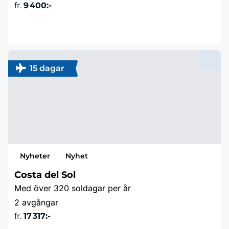
fr.
9 400:-
Läs mer & boka
15 dagar
Nyheter
Nyhet
Costa del Sol
Med över 320 soldagar per år
2 avgångar
fr.
17 317:-