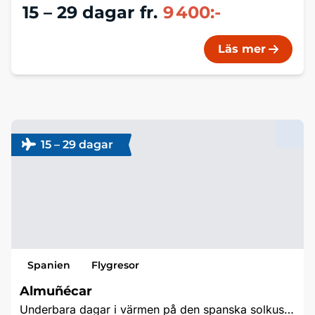
15 – 29 dagar
fr.
9 400:-
uråldriga målningar.
Läs mer
15 – 29 dagar
Spanien
Flygresor
Almuñécar
Underbara dagar i värmen på den spanska solkusten