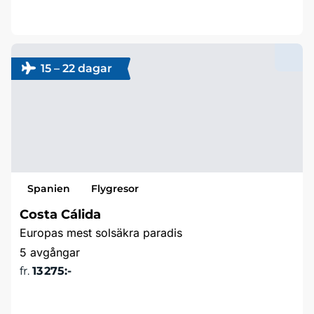
Läs mer & boka
15 – 22 dagar
Spanien
Flygresor
Costa Cálida
Europas mest solsäkra paradis
5 avgångar
fr.
13 275:-
Läs mer & boka