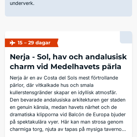
underverk.
15 – 29 dagar
Nerja -
Sol, hav och andalusisk
charm vid Medelhavets pärla
Nerja är en av Costa del Sols mest förtrollande
pärlor, där vitkalkade hus och smala
kullerstensgränder skapar en idyllisk atmosfär.
Den bevarade andalusiska arkitekturen ger staden
en genuin känsla, medan havets närhet och de
dramatiska klipporna vid Balcón de Europa bjuder
på spektakulära vyer. Här kan man strosa genom
charmiga torg, njuta av tapas på mysiga tavernor
och upptäcka de världskända grottorna med sina