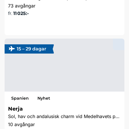
73 avgångar
fr.
11 025:-
Läs mer & boka
15 – 29 dagar
Spanien
Nyhet
Nerja
Sol, hav och andalusisk charm vid Medelhavets pärla
10 avgångar