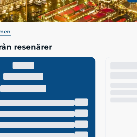
men
ån resenärer