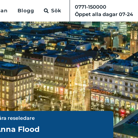
0771-150000
san
Blogg
Sök
Öppet alla dagar 07-24
åra reseledare
nna Flood