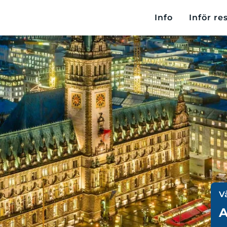
Info
Inför re
V
A