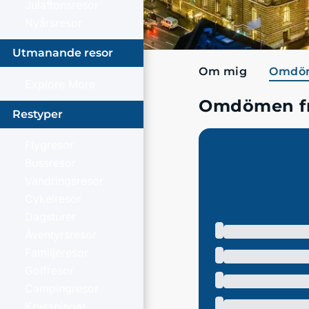
Julaftonsresor
Nyårsresor
Utmanande resor
Om mig
Omdö
Explore More
Omdömen fr
Restyper
Flygresor
Bussresor
Vandringsresor
Cykelresor
Dagsturer
Äventyrsresor
Familjeresor
Golfresor
Campingresor
Kryssningar