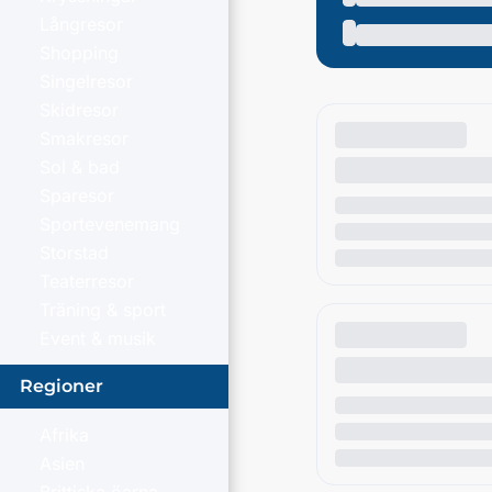
Långresor
Shopping
Singelresor
Skidresor
Smakresor
Sol & bad
Sparesor
Sportevenemang
Storstad
Teaterresor
Träning & sport
Event & musik
Regioner
Afrika
Asien