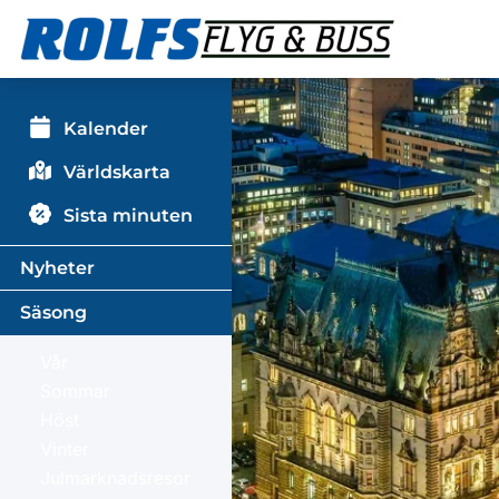
Kalender
Världskarta
Sista minuten
Nyheter
Säsong
Vår
Sommar
Höst
Vinter
Julmarknadsresor