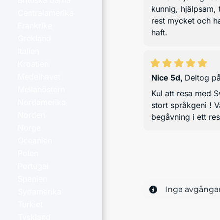
Brittiska öarna
kunnig, hjälpsam, 
Centralamerika
rest mycket och ha
Frankrike
haft.
Grekland
Italien
Kroatien
Medelhavet
Nice 5d
,
Deltog p
Mellanöstern
Kul att resa med S
Nordamerika
stort språkgeni ! V
Norden
begåvning i ett re
Norge
Oceanien
Polen
Portugal
Spanien
Inga avgångar
Sydamerika
Turkiet
Tyskland