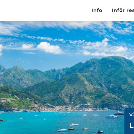
Info
Inför re
V
L