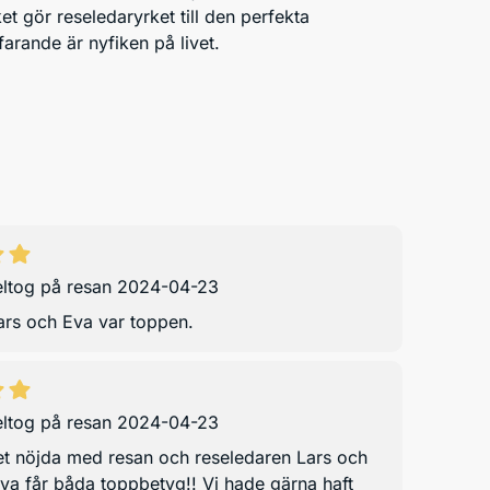
ket gör reseledaryrket till den perfekta
arande är nyfiken på livet.
ltog på resan 2024-04-23
ars och Eva var toppen.
ltog på resan 2024-04-23
et nöjda med resan och reseledaren Lars och
va får båda toppbetyg!! Vi hade gärna haft