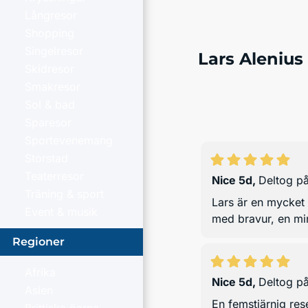
Långresor
Shopping
Singelresor
Lars Alenius
Skidresor
Smakresor
Sol & bad
Sparesor
Sportevenemang
Storstad
Teaterresor
Nice 5d
,
Deltog p
Träning & sport
Lars är en mycket 
Event & musik
med bravur, en min
Regioner
Afrika
Nice 5d
,
Deltog p
Asien
En femstjärnig res