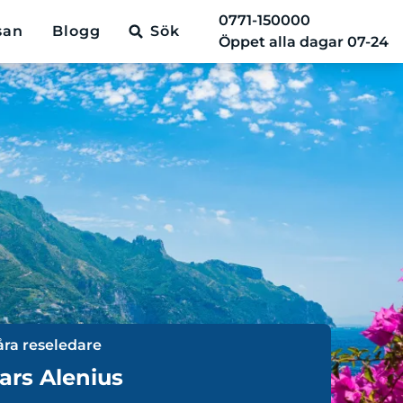
0771-150000
san
Blogg
Sök
Öppet alla dagar 07-24
åra reseledare
ars Alenius