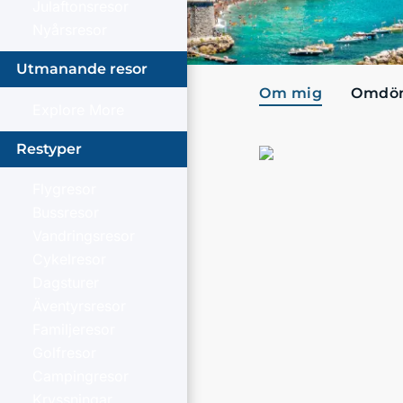
Julaftonsresor
Nyårsresor
Utmanande resor
Om mig
Omdö
Explore More
Restyper
Flygresor
Bussresor
Vandringsresor
Cykelresor
Dagsturer
Äventyrsresor
Familjeresor
Golfresor
Campingresor
Kryssningar