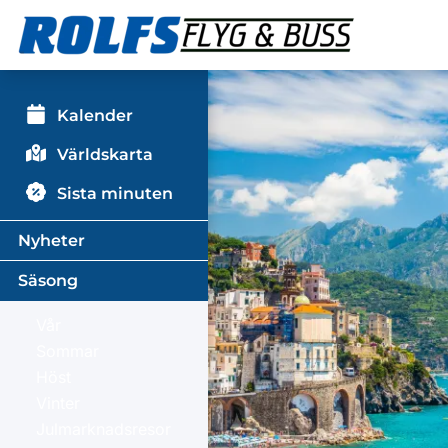
Kalender
Världskarta
Sista minuten
Nyheter
Säsong
Vår
Sommar
Höst
Vinter
Julmarknadsresor