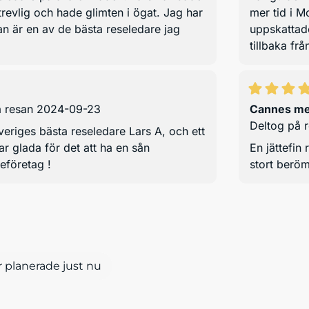
trevlig och hade glimten i ögat. Jag har
mer tid i M
n är en av de bästa reseledare jag
uppskattad
tillbaka frå
å resan 2024-09-23
Cannes me
Deltog på 
veriges bästa reseledare Lars A, och ett
ar glada för det att ha en sån
En jättefin
seföretag !
stort berö
 planerade just nu