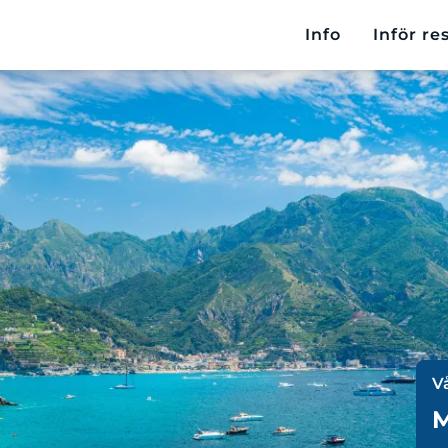
Info
Inför re
V
M