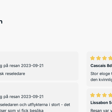
n
og på resan 2023-09-21
Cascais 8d
isk reseledare
Stor eloge 
den kvinnli
og på resan 2023-09-21
Lissabon 5
eledaren och utflykterna i stort - det
atser som vi fick besöka
Resan var v