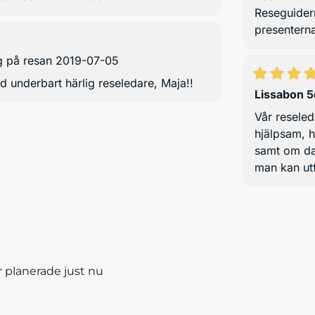
Reseguidern
presenterna
g på resan 2019-07-05
d underbart härlig reseledare, Maja!!
Lissabon 5
Vår resele
hjälpsam, h
samt om dag
man kan utf
 planerade just nu