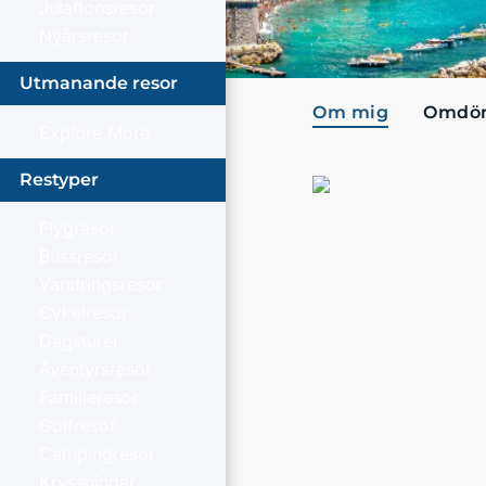
Julaftonsresor
Nyårsresor
Utmanande resor
Om mig
Omdö
Explore More
Restyper
Flygresor
Bussresor
Vandringsresor
Cykelresor
Dagsturer
Äventyrsresor
Familjeresor
Golfresor
Campingresor
Kryssningar