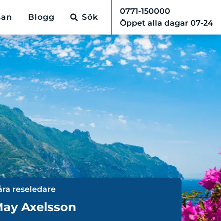
0771-150000
san
Blogg
Sök
Öppet alla dagar 07-24
åra reseledare
ay Axelsson