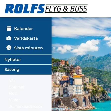
Kalender
Världskarta
Sista minuten
Nyheter
Säsong
Vår
Sommar
Höst
Vinter
Julmarknadsresor