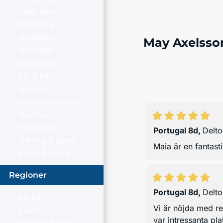
Långresor
Shopping
Singelresor
May Axelsso
Skidresor
Smakresor
Sol & bad
Sparesor
Sportevenemang
Storstad
Teaterresor
Portugal 8d
,
Delt
Träning & sport
Maia är en fantast
Event & musik
Regioner
Portugal 8d
,
Delt
Afrika
Vi är nöjda med res
Asien
var intressanta pl