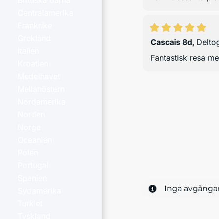
Brittiska öarna
Centralamerika
Frankrike
Grekland
Cascais 8d
,
Delto
Italien
Fantastisk resa me
Kroatien
Medelhavet
Mellanöstern
Nordamerika
Norden
Norge
Oceanien
Polen
Portugal
Spanien
Inga avgångar
Sydamerika
Turkiet
Tyskland