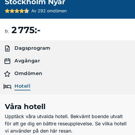
Stockholm Nyår
Av 292 omdömen
2 775:-
Boka resa
fr.
Dagsprogram
Avgångar
Omdömen
Hotell
Våra hotell
Upptäck våra utvalda hotell. Bekvämt boende utvalt
för att ge dig en bättre reseupplevelse. Se vilka hotell
vi använder på den här resan.