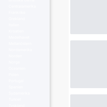
Brittiska öarna
Centralamerika
Frankrike
Grekland
Italien
Kroatien
Medelhavet
Mellanöstern
Nordamerika
Norden
Norge
Oceanien
Polen
Portugal
Spanien
Sydamerika
Turkiet
Tyskland