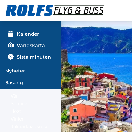
Kalender
Världskarta
Sista minuten
Nyheter
Säsong
Vår
Sommar
Höst
Vinter
Julmarknadsresor