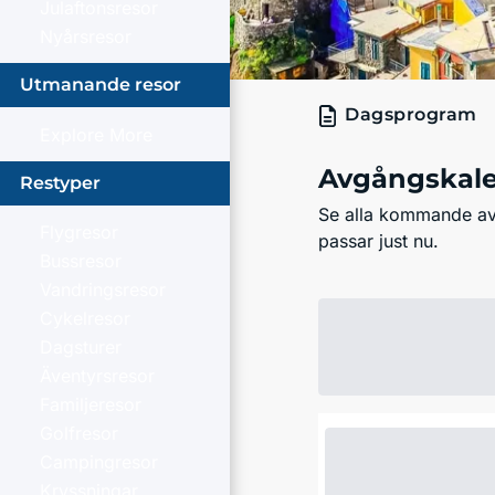
Julaftonsresor
Nyårsresor
Utmanande resor
Dagsprogram
Explore More
Avgångskal
Restyper
Se alla kommande avg
Flygresor
passar just nu.
Bussresor
Vandringsresor
Cykelresor
Dagsturer
Äventyrsresor
Familjeresor
Golfresor
Campingresor
Kryssningar