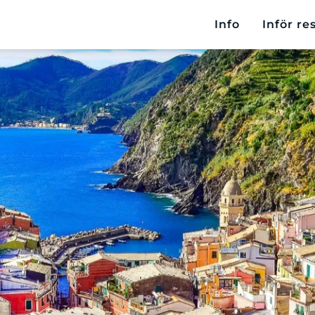
Info
Inför re