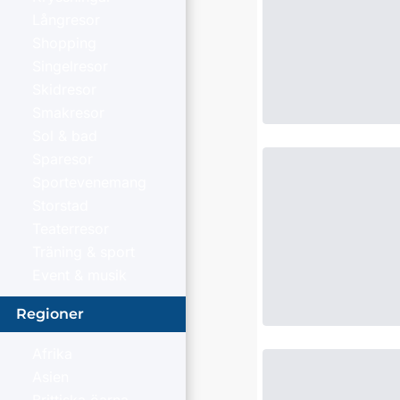
Långresor
Shopping
Singelresor
Skidresor
Smakresor
Sol & bad
Sparesor
Sportevenemang
Storstad
Teaterresor
Träning & sport
Event & musik
Regioner
Afrika
Asien