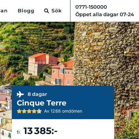
0771-150000
san
Blogg
Sök
Öppet alla dagar 07-24
8 dagar
Cinque Terre
Av 1288 omdömen
13 385:-
Boka resa
fr.