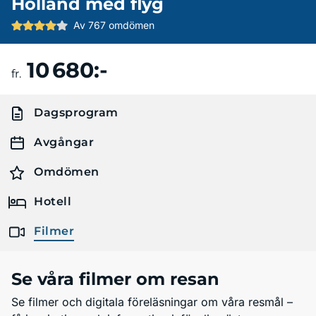
Holland med flyg
Av 767 omdömen
10 680:-
Boka resa
fr.
Dagsprogram
Avgångar
Omdömen
Hotell
Filmer
Se våra filmer om resan
Se filmer och digitala föreläsningar om våra resmål –