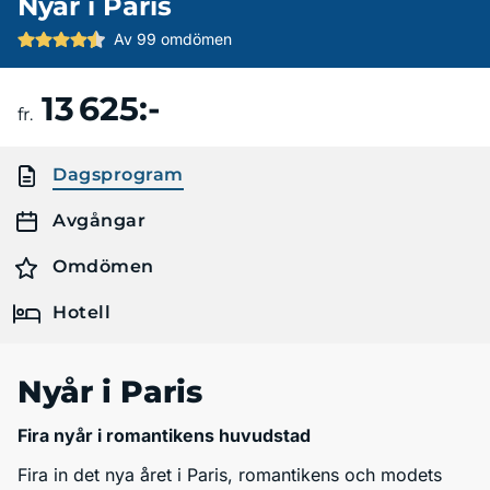
Nyår i Paris
Av 99 omdömen
13 625:-
Boka resa
fr.
Dagsprogram
Avgångar
Omdömen
Hotell
Nyår i Paris
Fira nyår i romantikens huvudstad
Fira in det nya året i Paris, romantikens och modets