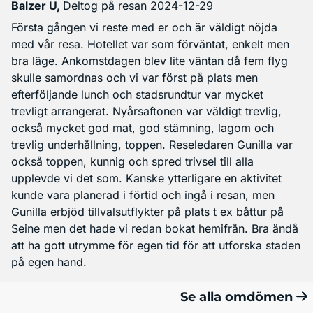
Balzer U
,
Deltog på resan 2024-12-29
Första gången vi reste med er och är väldigt nöjda
med vår resa. Hotellet var som förväntat, enkelt men
bra läge. Ankomstdagen blev lite väntan då fem flyg
skulle samordnas och vi var först på plats men
efterföljande lunch och stadsrundtur var mycket
trevligt arrangerat. Nyårsaftonen var väldigt trevlig,
också mycket god mat, god stämning, lagom och
trevlig underhållning, toppen. Reseledaren Gunilla var
också toppen, kunnig och spred trivsel till alla
upplevde vi det som. Kanske ytterligare en aktivitet
kunde vara planerad i förtid och ingå i resan, men
Gunilla erbjöd tillvalsutflykter på plats t ex båttur på
Seine men det hade vi redan bokat hemifrån. Bra ändå
att ha gott utrymme för egen tid för att utforska staden
på egen hand.
Se alla omdömen