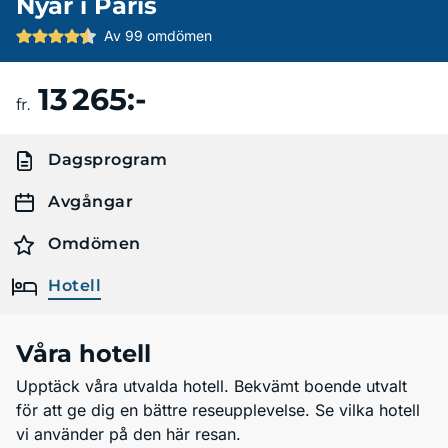
Nyår i Paris
Av 99 omdömen
13 265:-
Boka resa
fr.
Dagsprogram
Avgångar
Omdömen
Hotell
Våra hotell
Upptäck våra utvalda hotell. Bekvämt boende utvalt
för att ge dig en bättre reseupplevelse. Se vilka hotell
vi använder på den här resan.