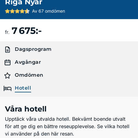
Riga Nyår
Av 67 omdömen
7 675:-
Boka resa
fr.
Dagsprogram
Avgångar
Omdömen
Hotell
Våra hotell
Upptäck våra utvalda hotell. Bekvämt boende utvalt
för att ge dig en bättre reseupplevelse. Se vilka hotell
vi använder på den här resan.