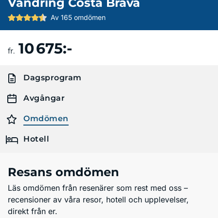
Vandring Costa Brava
Av 165 omdömen
10 675:-
Boka resa
fr.
Dagsprogram
Avgångar
Omdömen
Hotell
Resans omdömen
Läs omdömen från resenärer som rest med oss –
recensioner av våra resor, hotell och upplevelser,
direkt från er.