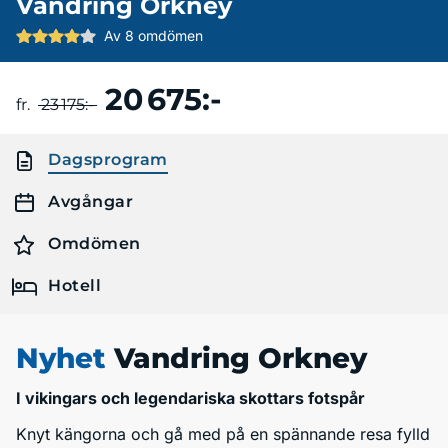
Vandring Orkney
Av 8 omdömen
20 675:-
Boka resa
fr.
23 175:-
Dagsprogram
Avgångar
Omdömen
Hotell
Nyhet
Vandring Orkney
I vikingars och legendariska skottars fotspår
Knyt kängorna och gå med på en spännande resa fylld