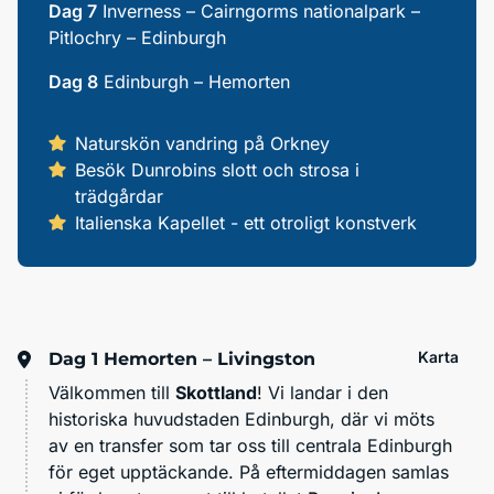
Dag 7
Inverness – Cairngorms nationalpark –
Pitlochry – Edinburgh
Dag 8
Edinburgh – Hemorten
Naturskön vandring på Orkney
Besök Dunrobins slott och strosa i
trädgårdar
Italienska Kapellet - ett otroligt konstverk
Karta
Dag 1
Hemorten – Livingston
Välkommen till
Skottland
! Vi landar i den
historiska huvudstaden Edinburgh, där vi möts
av en transfer som tar oss till centrala Edinburgh
för eget upptäckande. På eftermiddagen samlas