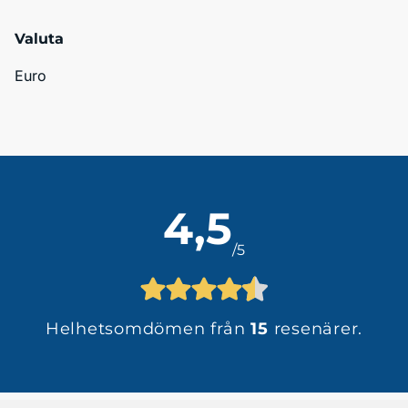
Valuta
Euro
4,5
/5
Helhetsomdömen från
15
resenärer.