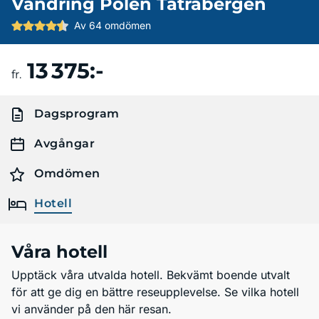
Vandring Polen Tatrabergen
Av 64 omdömen
13 375:-
Boka resa
fr.
Dagsprogram
Avgångar
Omdömen
Hotell
Våra hotell
Upptäck våra utvalda hotell. Bekvämt boende utvalt
för att ge dig en bättre reseupplevelse. Se vilka hotell
vi använder på den här resan.